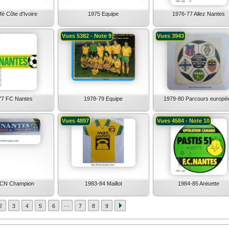
é Côte d'Ivoire
1975 Equipe
1976-77 Allez Nantes
Vues 5382 - Note 9
Vues 3943
77 FC Nantes
1978-79 Equipe
1979-80 Parcours europé
Vues 4897
Vues 4584 - Note 10
FCN Champion
1983-84 Maillot
1984-85 Anisette
...
2
3
4
5
6
7
8
9