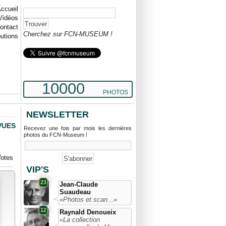
ccueil
Vidéos
ontact
Cherchez sur FCN-MUSEUM !
butions
10000
PHOTOS
NEWSLETTER
VUES
Recevez une fois par mois les dernières
photos du FCN-Museum !
otes
VIP'S
23
Jean-Claude
Suaudeau
«Photos et scan...»
12
Raynald Denoueix
«La collection