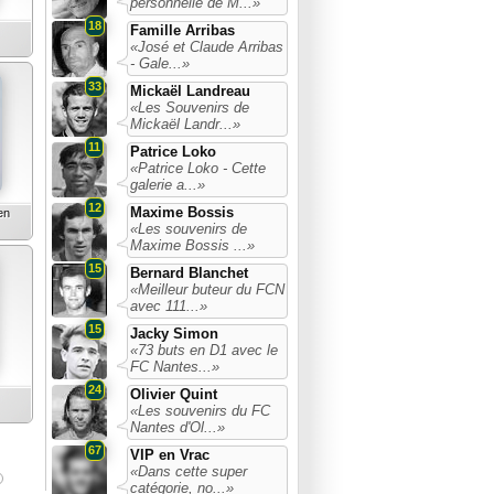
personnelle de M...»
18
Famille Arribas
«José et Claude Arribas
- Gale...»
33
Mickaël Landreau
«Les Souvenirs de
Mickaël Landr...»
11
Patrice Loko
«Patrice Loko - Cette
galerie a...»
12
Maxime Bossis
en
«Les souvenirs de
Maxime Bossis ...»
15
Bernard Blanchet
«Meilleur buteur du FCN
avec 111...»
15
Jacky Simon
«73 buts en D1 avec le
FC Nantes...»
24
Olivier Quint
«Les souvenirs du FC
Nantes d'Ol...»
67
VIP en Vrac
«Dans cette super
catégorie, no...»