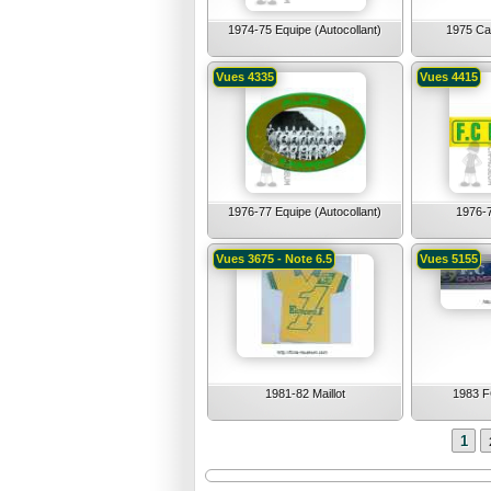
1974-75 Equipe (Autocollant)
1975 Caf
Vues 4335
Vues 4415
1976-77 Equipe (Autocollant)
1976-
Vues 3675 - Note 6.5
Vues 5155
1981-82 Maillot
1983 
1