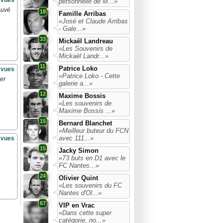
 vues
personnelle de M...»
ouvé
18
Famille Arribas
«José et Claude Arribas
- Gale...»
33
Mickaël Landreau
«Les Souvenirs de
Mickaël Landr...»
11
Patrice Loko
 vues
«Patrice Loko - Cette
ier
galerie a...»
12
Maxime Bossis
«Les souvenirs de
Maxime Bossis ...»
15
Bernard Blanchet
«Meilleur buteur du FCN
avec 111...»
 vues
15
Jacky Simon
«73 buts en D1 avec le
FC Nantes...»
24
Olivier Quint
«Les souvenirs du FC
Nantes d'Ol...»
67
VIP en Vrac
«Dans cette super
catégorie, no...»