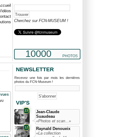
ccueil
Vidéos
ontact
Cherchez sur FCN-MUSEUM !
butions
10000
PHOTOS
NEWSLETTER
Recevez une fois par mois les dernières
photos du FCN-Museum !
 vues
 vu
VIP'S
23
Jean-Claude
Suaudeau
«Photos et scan...»
12
Raynald Denoueix
«La collection