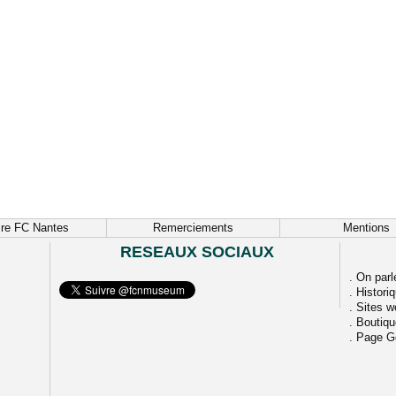
ire FC Nantes
Remerciements
Mentions
RESEAUX SOCIAUX
.
On parl
.
Histori
.
Sites w
.
Boutiq
.
Page G