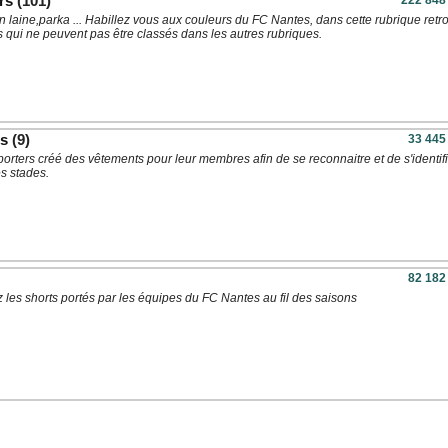
rs
(101)
222 848
en laine,parka ... Habillez vous aux couleurs du FC Nantes, dans cette rubrique retr
s qui ne peuvent pas être classés dans les autres rubriques.
rs
(9)
33 445
orters créé des vêtements pour leur membres afin de se reconnaitre et de s'identif
s stades.
82 182
 les shorts portés par les équipes du FC Nantes au fil des saisons