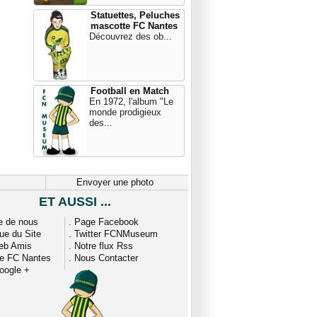
Statuettes, Peluches
mascotte FC Nantes
Découvrez des ob...
Football en Match
En 1972, l'album "Le
monde prodigieux
des...
Envoyer une photo
ET AUSSI ...
e de nous
.
Page Facebook
que du Site
.
Twitter FCNMuseum
eb Amis
.
Notre flux Rss
ue FC Nantes
.
Nous Contacter
oogle +