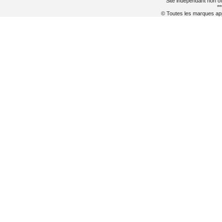
Site indépendant non of
**
© Toutes les marques appa