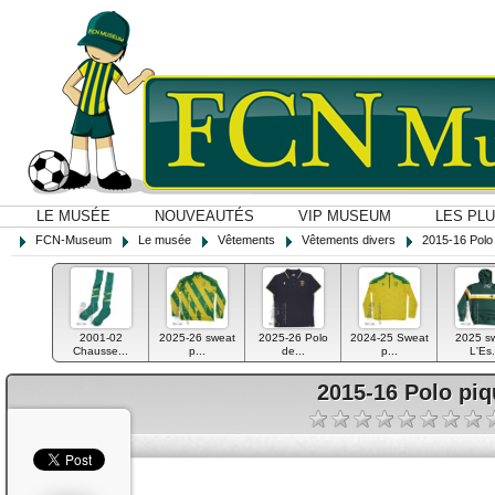
LE MUSÉE
NOUVEAUTÉS
VIP MUSEUM
LES PL
FCN-Museum
Le musée
Vêtements
Vêtements divers
2015-16 Polo
2001-02
2025-26 sweat
2025-26 Polo
2024-25 Sweat
2025 s
Chausse...
p...
de...
p...
L'Es.
2015-16 Polo piq