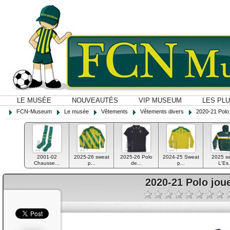
LE MUSÉE
NOUVEAUTÉS
VIP MUSEUM
LES PL
FCN-Museum
Le musée
Vêtements
Vêtements divers
2020-21 Polo
2001-02
2025-26 sweat
2025-26 Polo
2024-25 Sweat
2025 s
Chausse...
p...
de...
p...
L'Es.
2020-21 Polo jou