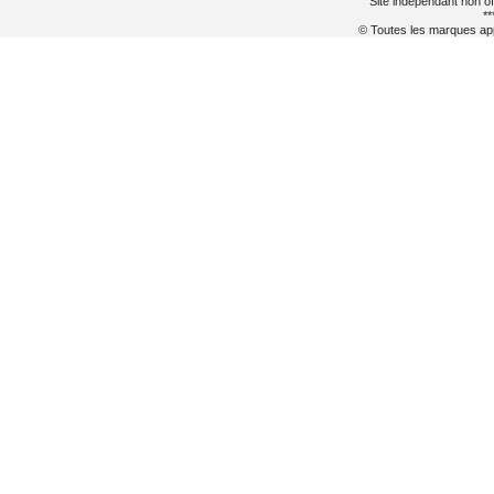
Site indépendant non of
**
© Toutes les marques appa