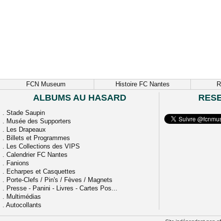
FCN Museum
Histoire FC Nantes
R
ALBUMS AU HASARD
RES
.
Stade Saupin
.
Musée des Supporters
.
Les Drapeaux
.
Billets et Programmes
.
Les Collections des VIPS
.
Calendrier FC Nantes
.
Fanions
.
Echarpes et Casquettes
.
Porte-Clefs / Pin's / Fèves / Magnets
.
Presse - Panini - Livres - Cartes Pos...
.
Multimédias
.
Autocollants