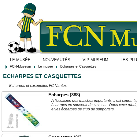
LE MUSÉE
NOUVEAUTÉS
VIP MUSEUM
LES PL
FCN-Museum
Le musée
Echarpes et Casquettes
ECHARPES ET CASQUETTES
Echarpes et casquettes FC Nantes
Echarpes
(388)
A l'occasion des matches importants, il est courant 
écharpes en souvenir des matchs. Dans cette rubriq
et les écharpes de club de supporters.