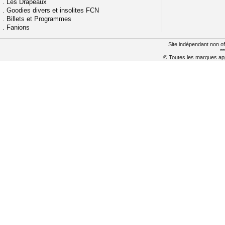
.
Les Drapeaux
.
Goodies divers et insolites FCN
.
Billets et Programmes
.
Fanions
Site indépendant non of
**
© Toutes les marques appa