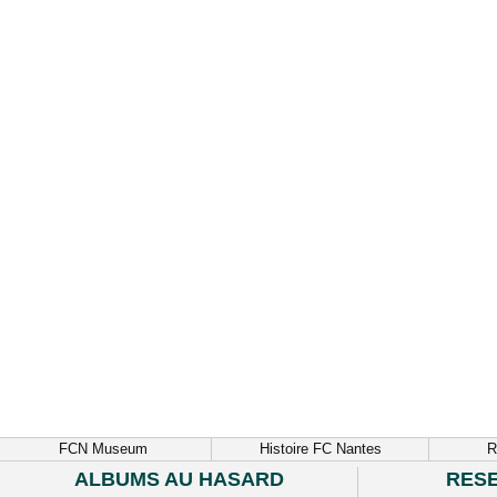
FCN Museum
Histoire FC Nantes
R
ALBUMS AU HASARD
RES