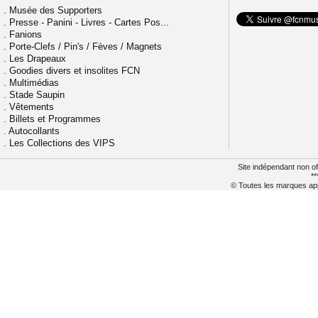
.
Musée des Supporters
.
Presse - Panini - Livres - Cartes Pos...
.
Fanions
.
Porte-Clefs / Pin's / Fèves / Magnets
.
Les Drapeaux
.
Goodies divers et insolites FCN
.
Multimédias
.
Stade Saupin
.
Vêtements
.
Billets et Programmes
.
Autocollants
.
Les Collections des VIPS
Site indépendant non of
**
© Toutes les marques appa