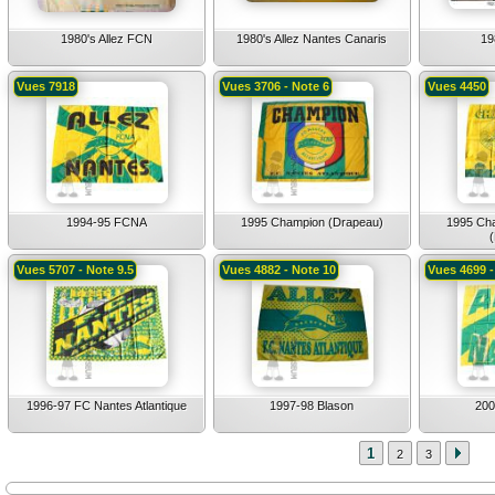
1980's Allez FCN
1980's Allez Nantes Canaris
19
Vues 7918
Vues 3706 - Note 6
Vues 4450
1994-95 FCNA
1995 Champion (Drapeau)
1995 Ch
Vues 5707 - Note 9.5
Vues 4882 - Note 10
Vues 4699 -
1996-97 FC Nantes Atlantique
1997-98 Blason
200
1
2
3