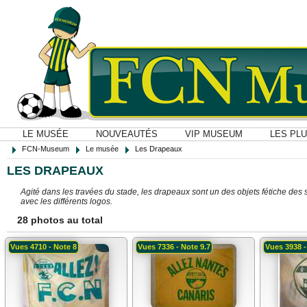
LE MUSÉE
NOUVEAUTÉS
VIP MUSEUM
LES PL
FCN-Museum
Le musée
Les Drapeaux
LES DRAPEAUX
Agité dans les travées du stade, les drapeaux sont un des objets fétiche de
avec les différents logos.
28 photos au total
Vues 4710 - Note 8
Vues 7336 - Note 9.7
Vues 3938 -