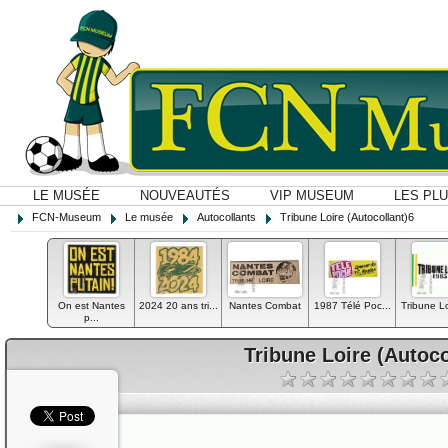
LE MUSÉE
NOUVEAUTÉS
VIP MUSEUM
LES PL
FCN-Museum
Le musée
Autocollants
Tribune Loire (Autocollant)6
On est Nantes
2024 20 ans tri...
Nantes Combat
1987 Télé Poc...
Tribune Loi
p...
Tribune Loire (Autoco