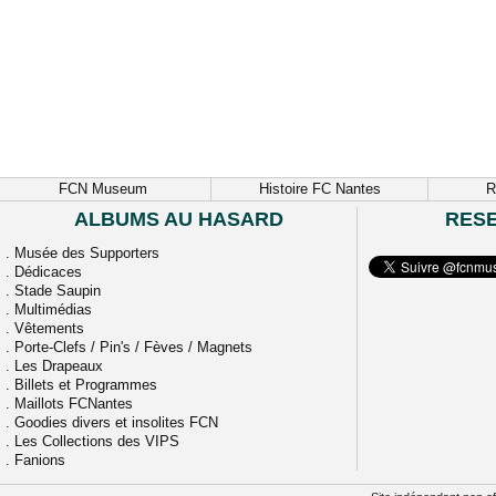
FCN Museum
Histoire FC Nantes
R
ALBUMS AU HASARD
RES
.
Musée des Supporters
.
Dédicaces
.
Stade Saupin
.
Multimédias
.
Vêtements
.
Porte-Clefs / Pin's / Fèves / Magnets
.
Les Drapeaux
.
Billets et Programmes
.
Maillots FCNantes
.
Goodies divers et insolites FCN
.
Les Collections des VIPS
.
Fanions