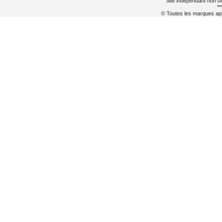
Site indépendant non of
**
© Toutes les marques appa