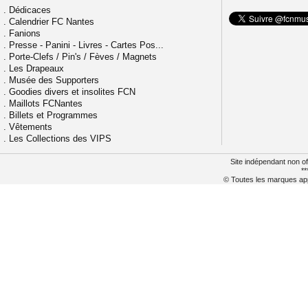
.
Dédicaces
.
Calendrier FC Nantes
.
Fanions
.
Presse - Panini - Livres - Cartes Pos...
.
Porte-Clefs / Pin's / Fèves / Magnets
.
Les Drapeaux
.
Musée des Supporters
.
Goodies divers et insolites FCN
.
Maillots FCNantes
.
Billets et Programmes
.
Vêtements
.
Les Collections des VIPS
Site indépendant non of
**
© Toutes les marques appa