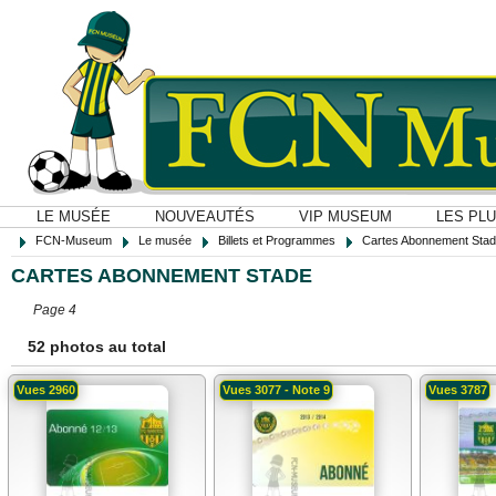
LE MUSÉE
NOUVEAUTÉS
VIP MUSEUM
LES PL
FCN-Museum
Le musée
Billets et Programmes
Cartes Abonnement Sta
CARTES ABONNEMENT STADE
Page 4
52 photos au total
Vues 2960
Vues 3077 - Note 9
Vues 3787