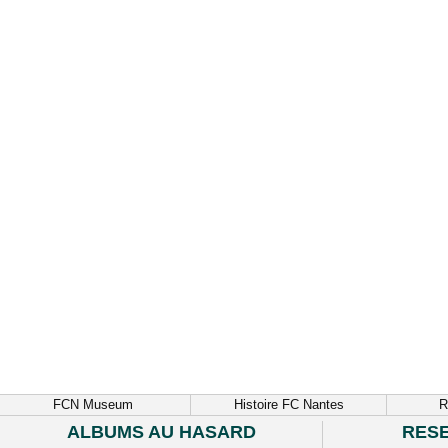
FCN Museum
Histoire FC Nantes
R
ALBUMS AU HASARD
RES