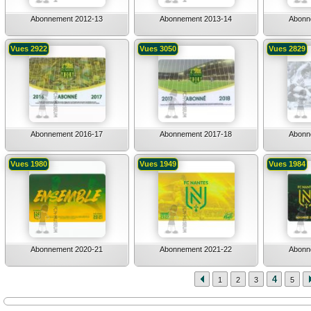
Abonnement 2012-13
Abonnement 2013-14
Abonn
Vues 2922
Vues 3050
Vues 2829
Abonnement 2016-17
Abonnement 2017-18
Abonn
Vues 1980
Vues 1949
Vues 1984
Abonnement 2020-21
Abonnement 2021-22
Abonn
4
1
2
3
5