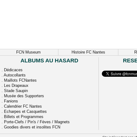
FCN Museum
Histoire FC Nantes
R
ALBUMS AU HASARD
RES
.
Dédicaces
.
Autocollants
.
Maillots FCNantes
.
Les Drapeaux
.
Stade Saupin
.
Musée des Supporters
.
Fanions
.
Calendrier FC Nantes
.
Echarpes et Casquettes
.
Billets et Programmes
.
Porte-Clefs / Pin's / Fèves / Magnets
.
Goodies divers et insolites FCN