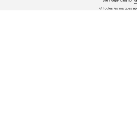
Site indépendant non of
**
© Toutes les marques appa