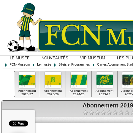
LE MUSÉE
NOUVEAUTÉS
VIP MUSEUM
LES PL
FCN-Museum
Le musée
Billets et Programmes
Cartes Abonnement Sta
Abonnement
Abonnement
Abonnement
Abonnement
Abonne
2026-27
2025-26
2024-25
2023-24
2022-
Abonnement 2019