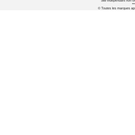
Site indépendant non of
**
© Toutes les marques appa