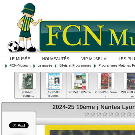
LE MUSÉE
NOUVEAUTÉS
VIP MUSEUM
LES PL
FCN-Museum
Le musée
Billets et Programmes
Programmes Matches F
2004-05
1992-93
2015-16 02ème
2025-26 07ème
2017-18 
Tournoi...
Tournoi...
...
...
...
2024-25 19ème j Nantes Lyo