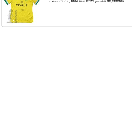
événements, pour des titres, jubilés de joueurs....