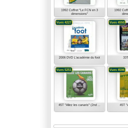
1992 Coffret "Le FCN en 3
1992 Coff
dimensions"
dime
Vues 4227
Vues 4550
2006 DVD L'académie du foot
33T
Vues 5251
Vues 4596
45T "Allez les canaris" (2nd ...
45T "