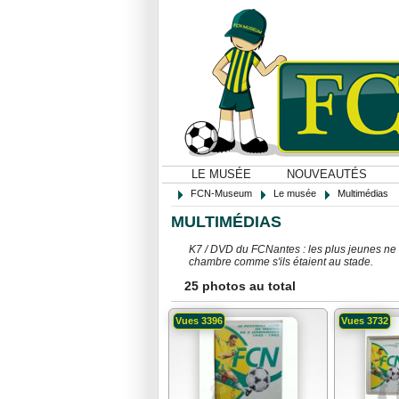
LE MUSÉE
NOUVEAUTÉS
FCN-Museum
Le musée
Multimédias
MULTIMÉDIAS
K7 / DVD du FCNantes : les plus jeunes ne c
chambre comme s'ils étaient au stade.
25 photos au total
Vues 3396
Vues 3732