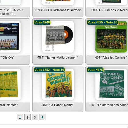
ret "Le FCN en 3
1993 CD Du Rififi dans la surface
2003 DVD 40 ans le Reco
nsions" (...
Vues 6246
Vues 4525 - Note 10
 "Ole Ole"
45 T "Nantes Maillot Jaune ! "
45T "Allez les Canaris"
Vues 6552 - Note 10
Vues 4575
Allez Nantes"
45T "La Canari Mania"
45T "La marche des canar
1
2
3