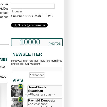
ccueil
Vidéos
ontact
Cherchez sur FCN-MUSEUM !
butions
10000
PHOTOS
NEWSLETTER
 VUES
Recevez une fois par mois les dernières
photos du FCN-Museum !
leur
otes
VIP'S
23
Jean-Claude
Suaudeau
«Photos et scan...»
12
Raynald Denoueix
«La collection