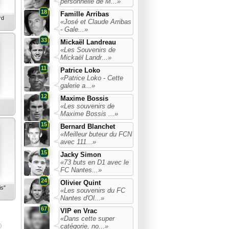
personnelle de M...»
18
Famille Arribas
rd
«José et Claude Arribas
- Gale...»
33
Mickaël Landreau
«Les Souvenirs de
Mickaël Landr...»
11
Patrice Loko
«Patrice Loko - Cette
galerie a...»
12
Maxime Bossis
«Les souvenirs de
Maxime Bossis ...»
15
Bernard Blanchet
«Meilleur buteur du FCN
avec 111...»
15
Jacky Simon
«73 buts en D1 avec le
FC Nantes...»
24
Olivier Quint
is"
«Les souvenirs du FC
Nantes d'Ol...»
67
VIP en Vrac
«Dans cette super
catégorie, no...»