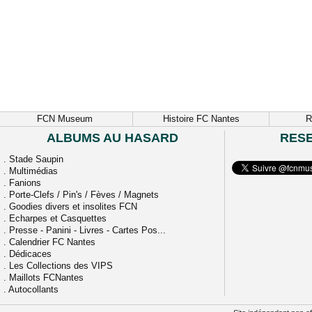
FCN Museum
Histoire FC Nantes
R
ALBUMS AU HASARD
RES
.
Stade Saupin
.
Multimédias
.
Fanions
.
Porte-Clefs / Pin's / Fèves / Magnets
.
Goodies divers et insolites FCN
.
Echarpes et Casquettes
.
Presse - Panini - Livres - Cartes Pos...
.
Calendrier FC Nantes
.
Dédicaces
.
Les Collections des VIPS
.
Maillots FCNantes
.
Autocollants