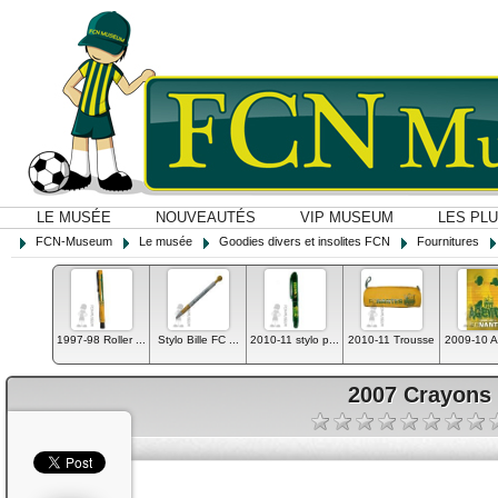
LE MUSÉE
NOUVEAUTÉS
VIP MUSEUM
LES PL
FCN-Museum
Le musée
Goodies divers et insolites FCN
Fournitures
1997-98 Roller ...
Stylo Bille FC ...
2010-11 stylo p...
2010-11 Trousse
2009-10 
2007 Crayons