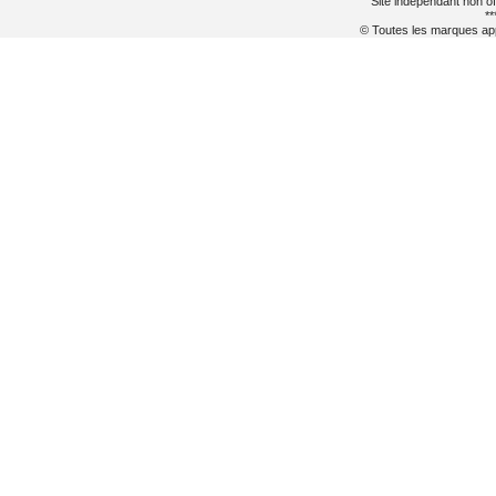
Site indépendant non of
**
© Toutes les marques appa