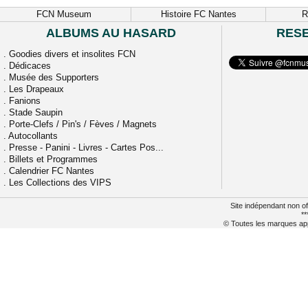
FCN Museum
Histoire FC Nantes
R
ALBUMS AU HASARD
RES
.
Goodies divers et insolites FCN
.
Dédicaces
.
Musée des Supporters
.
Les Drapeaux
.
Fanions
.
Stade Saupin
.
Porte-Clefs / Pin's / Fèves / Magnets
.
Autocollants
.
Presse - Panini - Livres - Cartes Pos...
.
Billets et Programmes
.
Calendrier FC Nantes
.
Les Collections des VIPS
Site indépendant non of
**
© Toutes les marques appa