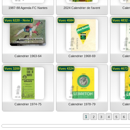
1987-88 Agenda FC Nantes
2024 Calendrier de l'avent
Calen
Vues 6220 - Note 2
Vues 4584
Vues 4832 -
Calendrier 1963-64
Calendrier 1968-69
Calen
Vues 3200
Vues 4324
Vues 4673
Calendrier 1974-75
Calendrier 1978-79
Calen
1
2
3
4
5
6