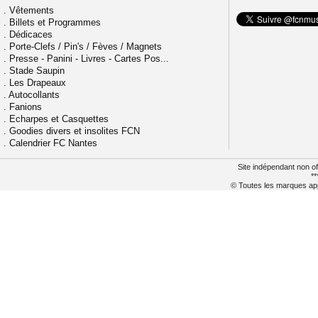
.
Vêtements
.
Billets et Programmes
.
Dédicaces
.
Porte-Clefs / Pin's / Fèves / Magnets
.
Presse - Panini - Livres - Cartes Pos...
.
Stade Saupin
.
Les Drapeaux
.
Autocollants
.
Fanions
.
Echarpes et Casquettes
.
Goodies divers et insolites FCN
.
Calendrier FC Nantes
Site indépendant non of
**
© Toutes les marques appa