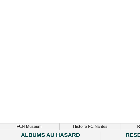
FCN Museum
Histoire FC Nantes
R
ALBUMS AU HASARD
RES