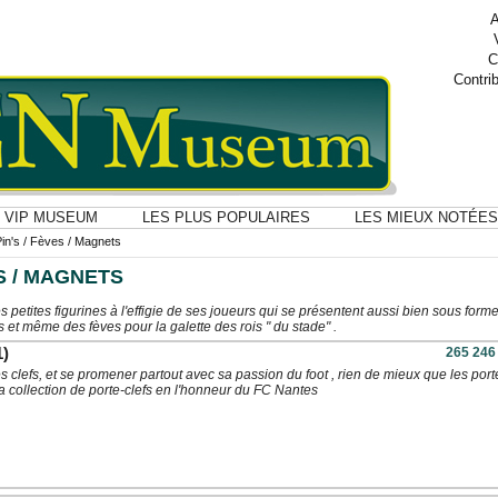
A
C
Contri
VIP MUSEUM
LES PLUS POPULAIRES
LES MIEUX NOTÉES
Pin's / Fèves / Magnets
ES / MAGNETS
 petites figurines à l'effigie de ses joueurs qui se présentent aussi bien sous form
s et même des fèves pour la galette des rois " du stade" .
1)
265 246
 clefs, et se promener partout avec sa passion du foot , rien de mieux que les port
a collection de porte-clefs en l'honneur du FC Nantes