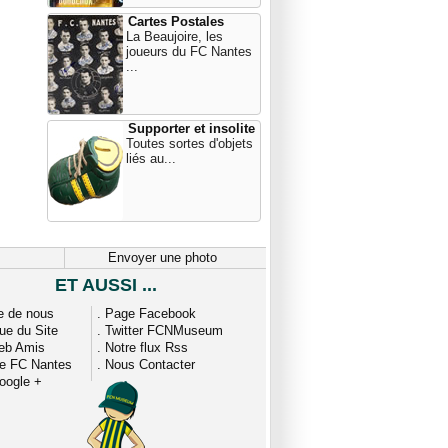
Cartes Postales
La Beaujoire, les
joueurs du FC Nantes
...
Supporter et insolite
Toutes sortes d'objets
liés au...
Envoyer une photo
ET AUSSI ...
e de nous
.
Page Facebook
que du Site
.
Twitter FCNMuseum
eb Amis
.
Notre flux Rss
ue FC Nantes
.
Nous Contacter
oogle +