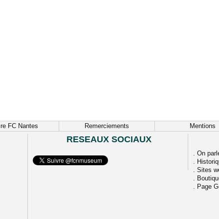
ire FC Nantes
Remerciements
Mentions
RESEAUX SOCIAUX
.
On parl
.
Histori
.
Sites w
.
Boutiq
.
Page G