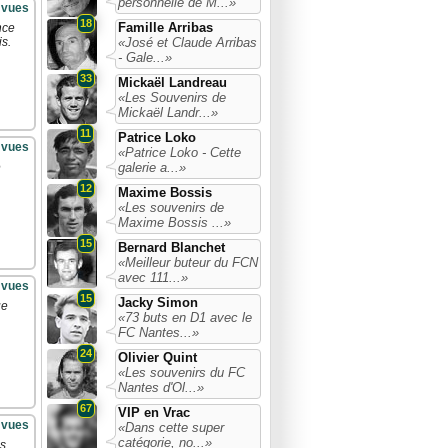
personnelle de M...»
 vues
18
Famille Arribas
nce
«José et Claude Arribas
is.
- Gale...»
33
Mickaël Landreau
«Les Souvenirs de
Mickaël Landr...»
11
Patrice Loko
 vues
«Patrice Loko - Cette
galerie a...»
e
12
Maxime Bossis
«Les souvenirs de
Maxime Bossis ...»
15
Bernard Blanchet
«Meilleur buteur du FCN
avec 111...»
 vues
15
Jacky Simon
ue
«73 buts en D1 avec le
FC Nantes...»
24
Olivier Quint
«Les souvenirs du FC
Nantes d'Ol...»
67
VIP en Vrac
 vues
«Dans cette super
catégorie, no...»
es