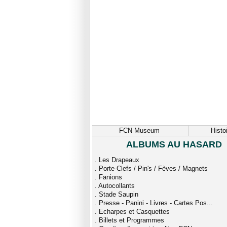
FCN Museum
Histo
ALBUMS AU HASARD
.
Les Drapeaux
.
Porte-Clefs / Pin's / Fèves / Magnets
.
Fanions
.
Autocollants
.
Stade Saupin
.
Presse - Panini - Livres - Cartes Pos...
.
Echarpes et Casquettes
.
Billets et Programmes