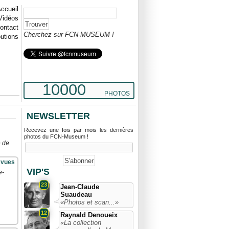
ccueil
Vidéos
ontact
Cherchez sur FCN-MUSEUM !
butions
10000
PHOTOS
NEWSLETTER
Recevez une fois par mois les dernières
photos du FCN-Museum !
e de
 vues
VIP'S
e-
23
Jean-Claude
Suaudeau
«Photos et scan...»
12
Raynald Denoueix
«La collection