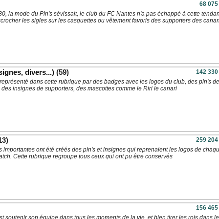
68 075
0, la mode du Pin's sévissait, le club du FC Nantes n'a pas échappé à cette tenda
ccrocher les sigles sur les casquettes ou vêtement favoris des supporters des canar
ignes, divers...)
(59)
142 330
représenté dans cette rubrique par des badges avec les logos du club, des pin's d
, des insignes de supporters, des mascottes comme le Riri le canari
13)
259 204
 importantes ont été créés des pin's et insignes qui reprenaient les logos de chaq
atch. Cette rubrique regroupe tous ceux qui ont pu être conservés
156 465
est soutenir son équipe dans tous les moments de la vie, et bien tirer les rois dans l