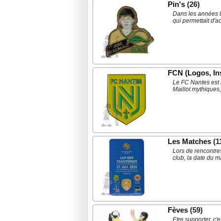
Pin's
(26)
Dans les années 8
qui permettait d'a
FCN (Logos, Ins
Le FC Nantes est 
Maillot mythiques
Les Matches
(1
Lors de rencontres
club, la date du m
Fèves
(59)
Etre supporter, c'