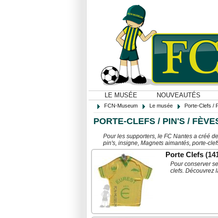
LE MUSÉE
NOUVEAUTÉS
FCN-Museum
Le musée
Porte-Clefs / 
PORTE-CLEFS / PIN'S / FÈV
Pour les supporters, le FC Nantes a créé des
pin's, insigne, Magnets aimantés, porte-clef
Porte Clefs
(14
Pour conserver ses
clefs. Découvrez l