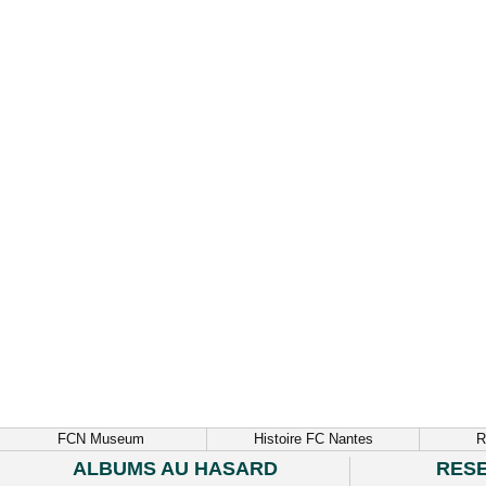
FCN Museum
Histoire FC Nantes
R
ALBUMS AU HASARD
RES