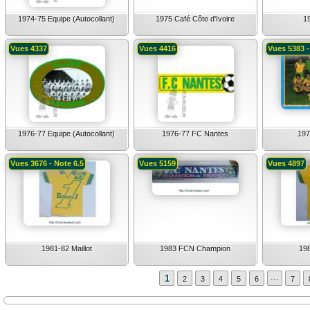
1974-75 Equipe (Autocollant)
1975 Café Côte d'Ivoire
1
Vues 4337
Vues 4416
Vues 5383 -
1976-77 Equipe (Autocollant)
1976-77 FC Nantes
197
Vues 3676 - Note 6.5
Vues 5159
Vues 4897
1981-82 Maillot
1983 FCN Champion
198
...
1
2
3
4
5
6
7