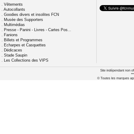
.
Vêtements
.
Autocollants
.
Goodies divers et insolites FCN
.
Musée des Supporters
.
Multimédias
.
Presse - Panini - Livres - Cartes Pos...
.
Fanions
.
Billets et Programmes
.
Echarpes et Casquettes
.
Dédicaces
.
Stade Saupin
.
Les Collections des VIPS
Site indépendant non of
**
© Toutes les marques appa