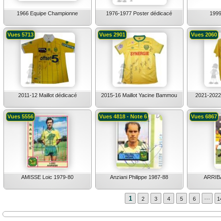
1966 Equipe Championne
1976-1977 Poster dédicacé
1999
Vues 5713
Vues 2901
Vues 2060
2011-12 Maillot dédicacé
2015-16 Maillot Yacine Bammou
2021-2022 
Vues 5556
Vues 4818 - Note 6
Vues 6867
AMISSE Loic 1979-80
Anziani Philippe 1987-88
ARRIBA
...
1
2
3
4
5
6
1