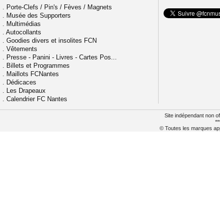
.
Porte-Clefs / Pin's / Fèves / Magnets
.
Musée des Supporters
.
Multimédias
.
Autocollants
.
Goodies divers et insolites FCN
.
Vêtements
.
Presse - Panini - Livres - Cartes Pos...
.
Billets et Programmes
.
Maillots FCNantes
.
Dédicaces
.
Les Drapeaux
.
Calendrier FC Nantes
Site indépendant non of
**
© Toutes les marques appa