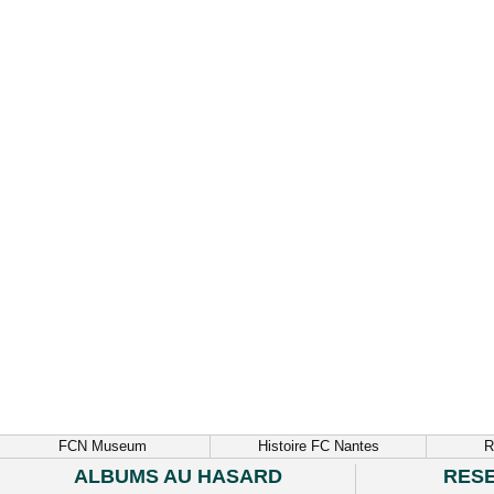
FCN Museum
Histoire FC Nantes
R
ALBUMS AU HASARD
RES