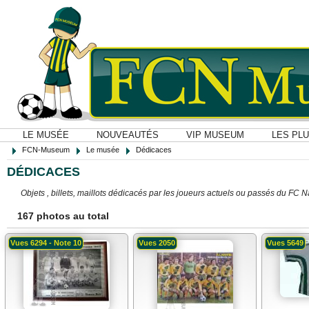
LE MUSÉE
NOUVEAUTÉS
VIP MUSEUM
LES PL
FCN-Museum
Le musée
Dédicaces
DÉDICACES
Objets , billets, maillots dédicacés par les joueurs actuels ou passés du FC 
167 photos au total
Vues 6294 - Note 10
Vues 2050
Vues 5649