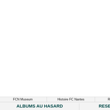
FCN Museum
Histoire FC Nantes
R
ALBUMS AU HASARD
RES