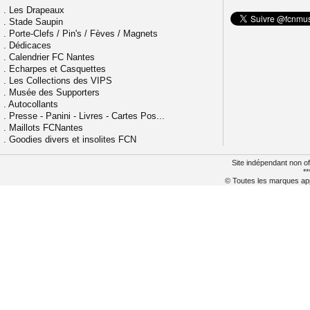
.
Les Drapeaux
.
Stade Saupin
.
Porte-Clefs / Pin's / Fèves / Magnets
.
Dédicaces
.
Calendrier FC Nantes
.
Echarpes et Casquettes
.
Les Collections des VIPS
.
Musée des Supporters
.
Autocollants
.
Presse - Panini - Livres - Cartes Pos...
.
Maillots FCNantes
.
Goodies divers et insolites FCN
Site indépendant non of
**
© Toutes les marques appa