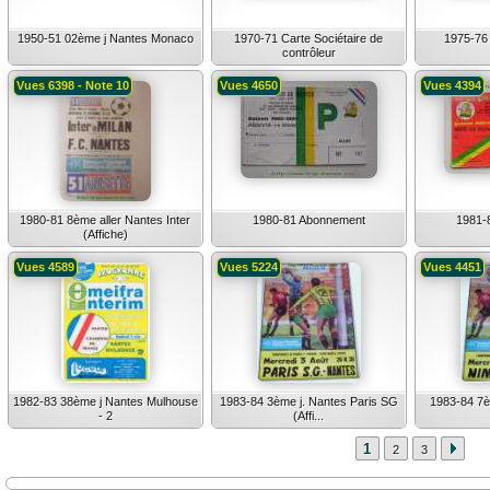
1950-51 02ème j Nantes Monaco
1970-71 Carte Sociétaire de
1975-76 
contrôleur
Vues 6398 - Note 10
Vues 4650
Vues 4394
1980-81 8ème aller Nantes Inter
1980-81 Abonnement
1981-
(Affiche)
Vues 4589
Vues 5224
Vues 4451
1982-83 38ème j Nantes Mulhouse
1983-84 3ème j. Nantes Paris SG
1983-84 7è
- 2
(Affi...
1
2
3