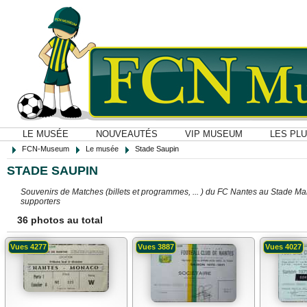
LE MUSÉE
NOUVEAUTÉS
VIP MUSEUM
LES PL
FCN-Museum
Le musée
Stade Saupin
STADE SAUPIN
Souvenirs de Matches (billets et programmes, ... ) du FC Nantes au Stade Ma
supporters
36 photos au total
Vues 4277
Vues 3887
Vues 4027