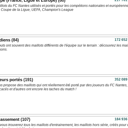
pe (France, Ligue et Europe)
(80)
217 761
llots du FC Nantes utilisés et portés pour les compétions nationales et européenne
 Coupe de la Ligue, UEFA, Champion's League
diens
(84)
172 652
ts ont souvent des maillots différents de l'équipe sur le terrain : découvrez les mail
sons.
eurs portés
(191)
352 089
us propose des maillots qui ont réellement été porté par des joueurs du FC Nantes,
cacés et d'autres ont encore les taches du match !
classement
(107)
184 936
 vous trouverez tous les maillots d'entrainement, les maillots hors série, créés pour