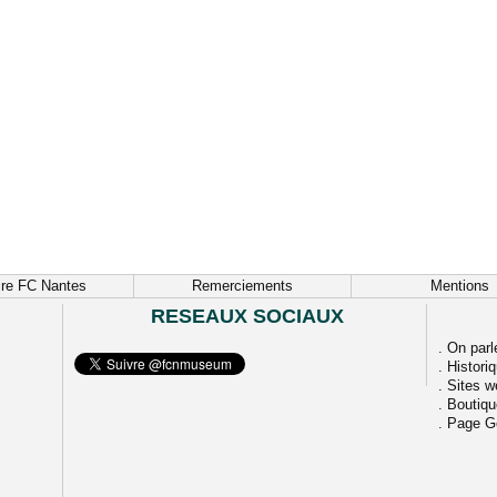
ire FC Nantes
Remerciements
Mentions
RESEAUX SOCIAUX
.
On parl
.
Histori
.
Sites w
.
Boutiq
.
Page G