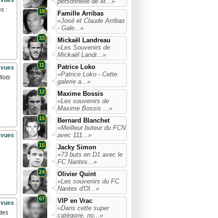
 vues
personnelle de M...»
s :
18
Famille Arribas
«José et Claude Arribas
- Gale...»
33
Mickaël Landreau
«Les Souvenirs de
Mickaël Landr...»
11
Patrice Loko
 vues
«Patrice Loko - Cette
lots
galerie a...»
12
Maxime Bossis
«Les souvenirs de
Maxime Bossis ...»
15
Bernard Blanchet
«Meilleur buteur du FCN
avec 111...»
 vues
15
Jacky Simon
«73 buts en D1 avec le
FC Nantes...»
24
Olivier Quint
«Les souvenirs du FC
Nantes d'Ol...»
67
VIP en Vrac
 vues
«Dans cette super
 des
catégorie, no...»