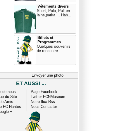
Vêtements divers
Short, Polo, Pull en
laine,parka ... Hab...
Billets et
Programmes
Quelques souvenirs
de rencontre...
Envoyer une photo
ET AUSSI ...
e de nous
.
Page Facebook
que du Site
.
Twitter FCNMuseum
eb Amis
.
Notre flux Rss
ue FC Nantes
.
Nous Contacter
oogle +