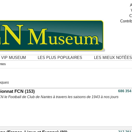
A
C
Contri
VIP MUSEUM
LES PLUS POPULAIRES
LES MIEUX NOTÉES
ntes
poques
pionnat FCN
(153)
686 354
CN le Football de Club de Nantes à travers les saisons de 1943 à nos jours