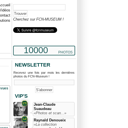
ccueil
Vidéos
ontact
Cherchez sur FCN-MUSEUM !
butions
10000
PHOTOS
NEWSLETTER
Recevez une fois par mois les dernières
photos du FCN-Museum !
 vues
VIP'S
23
Jean-Claude
Suaudeau
«Photos et scan...»
12
Raynald Denoueix
«La collection