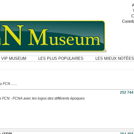
A
C
Contri
VIP MUSEUM
LES PLUS POPULAIRES
LES MIEUX NOTÉES
FCN .......
252 744
s FCN - FCNA avec les logos des différents époques