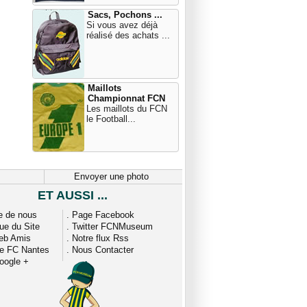
Sacs, Pochons ...
Si vous avez déjà
réalisé des achats ...
Maillots
Championnat FCN
Les maillots du FCN
le Football...
Envoyer une photo
ET AUSSI ...
e de nous
.
Page Facebook
que du Site
.
Twitter FCNMuseum
eb Amis
.
Notre flux Rss
ue FC Nantes
.
Nous Contacter
oogle +