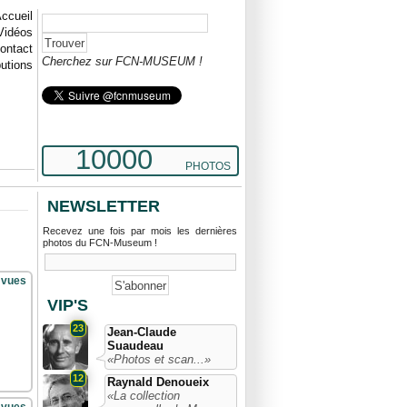
ccueil
Vidéos
ontact
Cherchez sur FCN-MUSEUM !
butions
10000
PHOTOS
NEWSLETTER
Recevez une fois par mois les dernières
photos du FCN-Museum !
 vues
VIP'S
23
Jean-Claude
Suaudeau
«Photos et scan...»
12
Raynald Denoueix
«La collection