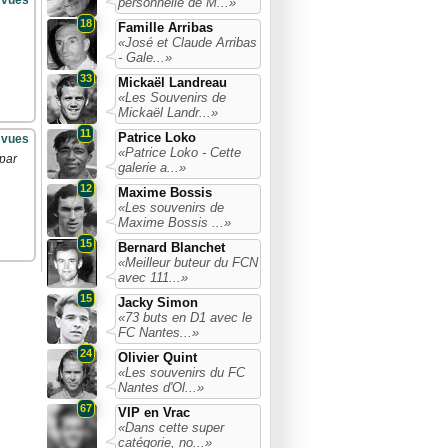
 vues
personnelle de M...»
18
Famille Arribas
«José et Claude Arribas
- Gale...»
33
Mickaël Landreau
«Les Souvenirs de
Mickaël Landr...»
11
Patrice Loko
 vues
«Patrice Loko - Cette
 par
galerie a...»
12
Maxime Bossis
«Les souvenirs de
Maxime Bossis ...»
15
Bernard Blanchet
«Meilleur buteur du FCN
avec 111...»
15
Jacky Simon
«73 buts en D1 avec le
FC Nantes...»
24
Olivier Quint
«Les souvenirs du FC
Nantes d'Ol...»
67
VIP en Vrac
«Dans cette super
catégorie, no...»