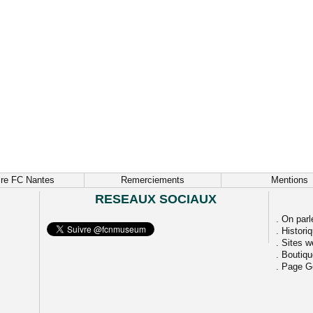
ire FC Nantes
Remerciements
Mentions
RESEAUX SOCIAUX
.
On parl
.
Histori
.
Sites w
.
Boutiq
.
Page G