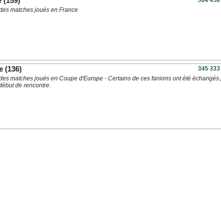
e
(159)
364 458
à des matches joués en France
e
(136)
345 333
à des matches joués en Coupe d'Europe - Certains de ces fanions ont été échangés
début de rencontre.