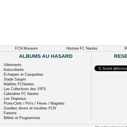
FCN Museum
Histoire FC Nantes
R
ALBUMS AU HASARD
RES
.
Vêtements
.
Autocollants
.
Echarpes et Casquettes
.
Stade Saupin
.
Maillots FCNantes
.
Les Collections des VIPS
.
Calendrier FC Nantes
.
Les Drapeaux
.
Porte-Clefs / Pin's / Fèves / Magnets
.
Goodies divers et insolites FCN
.
Fanions
.
Billets et Programmes