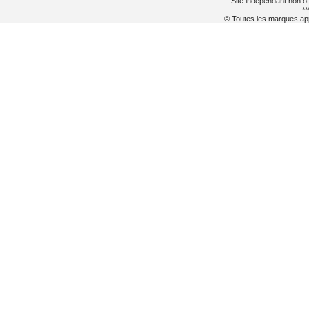
Site indépendant non of
**
© Toutes les marques appa