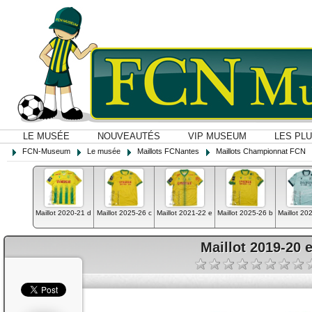
LE MUSÉE
NOUVEAUTÉS
VIP MUSEUM
LES PL
FCN-Museum
Le musée
Maillots FCNantes
Maillots Championnat FCN
Maillot 2020-21 d
Maillot 2025-26 c
Maillot 2021-22 e
Maillot 2025-26 b
Maillot 202
Maillot 2019-20 