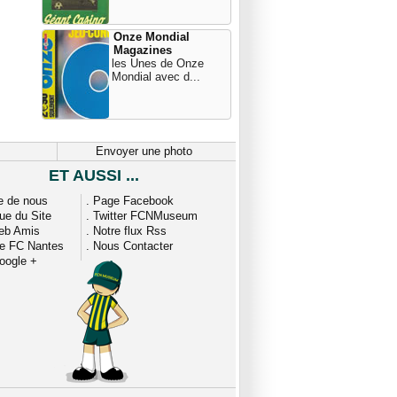
Onze Mondial
Magazines
les Unes de Onze
Mondial avec d...
Envoyer une photo
ET AUSSI ...
e de nous
.
Page Facebook
que du Site
.
Twitter FCNMuseum
eb Amis
.
Notre flux Rss
ue FC Nantes
.
Nous Contacter
oogle +