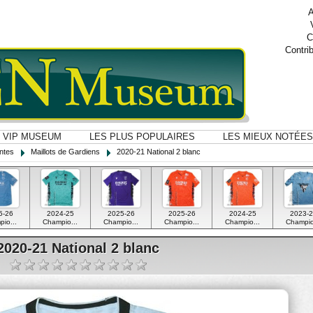
A
C
Contri
VIP MUSEUM
LES PLUS POPULAIRES
LES MIEUX NOTÉES
ntes
Maillots de Gardiens
2020-21 National 2 blanc
5-26
2024-25
2025-26
2025-26
2024-25
2023-2
io...
Champio...
Champio...
Champio...
Champio...
Champio
2020-21 National 2 blanc