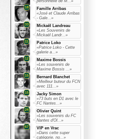
personnelle de M...»
18
Famille Arribas
«José et Claude Arribas
- Gale...»
33
Mickaël Landreau
«Les Souvenirs de
Mickaël Landr...»
11
Patrice Loko
«Patrice Loko - Cette
galerie a...»
12
Maxime Bossis
«Les souvenirs de
Maxime Bossis ...»
15
Bernard Blanchet
«Meilleur buteur du FCN
avec 111...»
15
Jacky Simon
«73 buts en D1 avec le
FC Nantes...»
24
Olivier Quint
«Les souvenirs du FC
Nantes d'Ol...»
67
VIP en Vrac
«Dans cette super
catégorie, no...»