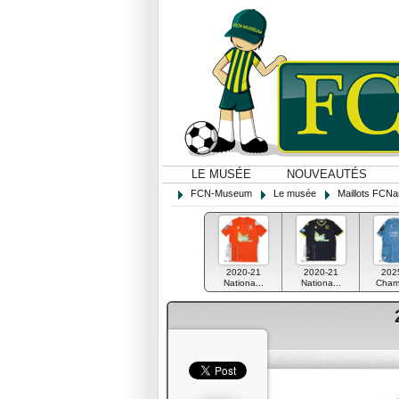
LE MUSÉE
NOUVEAUTÉS
FCN-Museum
Le musée
Maillots FCNa
2020-21
2020-21
202
Nationa...
Nationa...
Champ