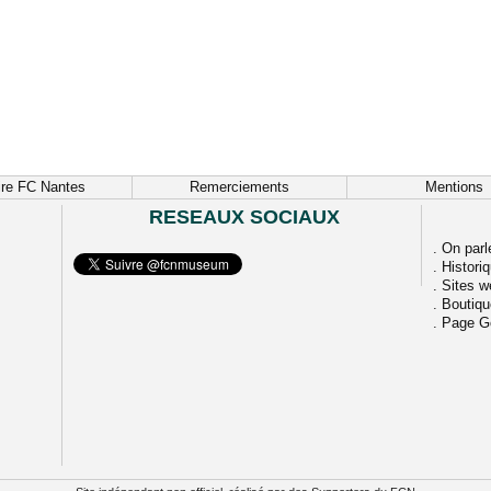
ire FC Nantes
Remerciements
Mentions
RESEAUX SOCIAUX
.
On parl
.
Histori
.
Sites w
.
Boutiq
.
Page G