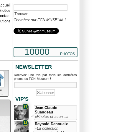
ccueil
Vidéos
ontact
Cherchez sur FCN-MUSEUM !
butions
10000
PHOTOS
NEWSLETTER
Recevez une fois par mois les dernières
photos du FCN-Museum !
4
...
VIP'S
23
Jean-Claude
Suaudeau
«Photos et scan...»
12
Raynald Denoueix
«La collection