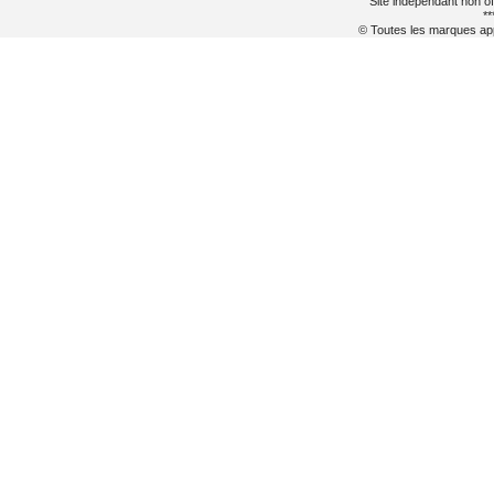
Site indépendant non of
**
© Toutes les marques appa