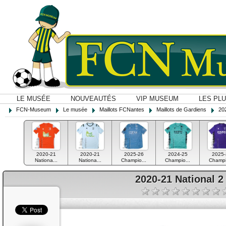
LE MUSÉE
NOUVEAUTÉS
VIP MUSEUM
LES PL
FCN-Museum
Le musée
Maillots FCNantes
Maillots de Gardiens
202
2020-21
2020-21
2025-26
2024-25
2025-
Nationa...
Nationa...
Champio...
Champio...
Champi
2020-21 National 2