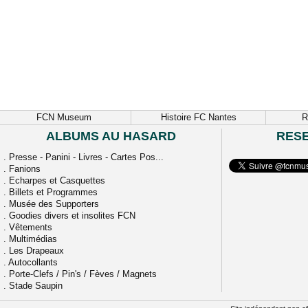
FCN Museum
Histoire FC Nantes
R
ALBUMS AU HASARD
RES
.
Presse - Panini - Livres - Cartes Pos...
.
Fanions
.
Echarpes et Casquettes
.
Billets et Programmes
.
Musée des Supporters
.
Goodies divers et insolites FCN
.
Vêtements
.
Multimédias
.
Les Drapeaux
.
Autocollants
.
Porte-Clefs / Pin's / Fèves / Magnets
.
Stade Saupin