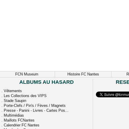
FCN Museum
Histoire FC Nantes
R
ALBUMS AU HASARD
RES
.
Vêtements
.
Les Collections des VIPS
.
Stade Saupin
.
Porte-Clefs / Pin's / Fèves / Magnets
.
Presse - Panini - Livres - Cartes Pos...
.
Multimédias
.
Maillots FCNantes
.
Calendrier FC Nantes