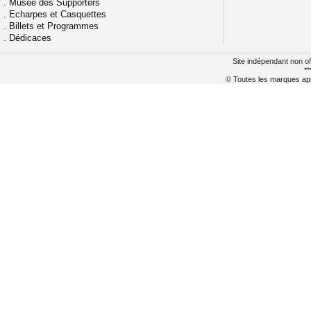
.
Musée des Supporters
.
Echarpes et Casquettes
.
Billets et Programmes
.
Dédicaces
Site indépendant non of
**
© Toutes les marques appa