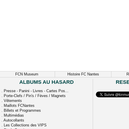
FCN Museum
Histoire FC Nantes
R
ALBUMS AU HASARD
RES
.
Presse - Panini - Livres - Cartes Pos...
.
Porte-Clefs / Pin's / Fèves / Magnets
.
Vêtements
.
Maillots FCNantes
.
Billets et Programmes
.
Multimédias
.
Autocollants
.
Les Collections des VIPS