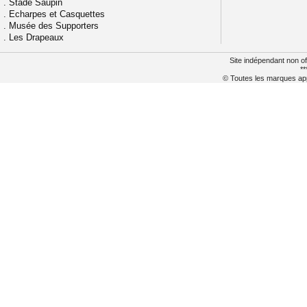
.
Stade Saupin
.
Echarpes et Casquettes
.
Musée des Supporters
.
Les Drapeaux
Site indépendant non of
**
© Toutes les marques appa