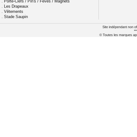
.
Porte-Clefs / Pin's / Fèves / Magnets
.
Les Drapeaux
.
Vêtements
.
Stade Saupin
Site indépendant non of
**
© Toutes les marques appa