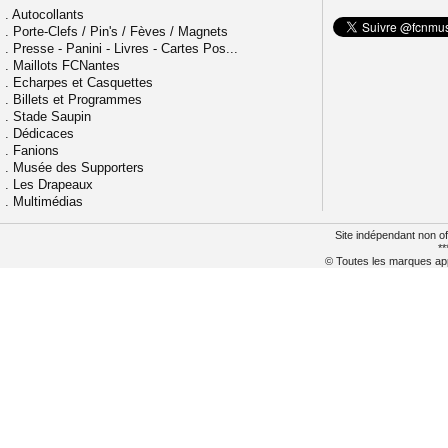
.
Autocollants
.
Porte-Clefs / Pin's / Fèves / Magnets
.
Presse - Panini - Livres - Cartes Pos...
.
Maillots FCNantes
.
Echarpes et Casquettes
.
Billets et Programmes
.
Stade Saupin
.
Dédicaces
.
Fanions
.
Musée des Supporters
.
Les Drapeaux
.
Multimédias
Site indépendant non of
**
© Toutes les marques appa