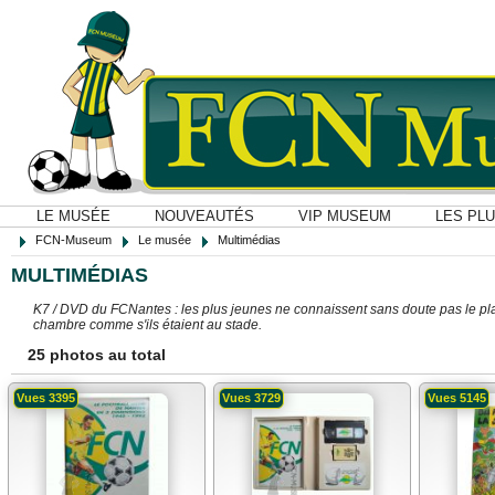
LE MUSÉE
NOUVEAUTÉS
VIP MUSEUM
LES PL
FCN-Museum
Le musée
Multimédias
MULTIMÉDIAS
K7 / DVD du FCNantes : les plus jeunes ne connaissent sans doute pas le plai
chambre comme s'ils étaient au stade.
25 photos au total
Vues 3395
Vues 3729
Vues 5145