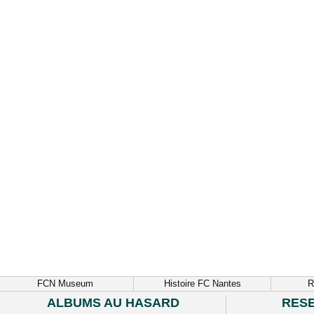
FCN Museum
Histoire FC Nantes
R
ALBUMS AU HASARD
RES