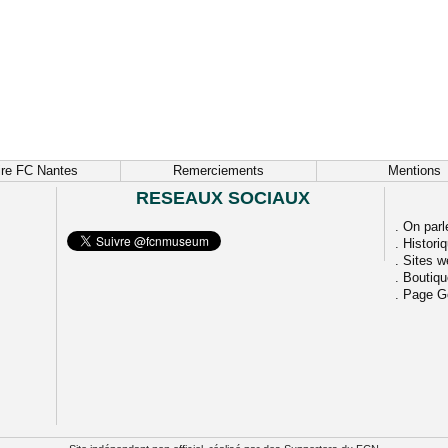
ire FC Nantes
Remerciements
Mentions
RESEAUX SOCIAUX
.
On parl
.
Histori
.
Sites w
.
Boutiq
.
Page G