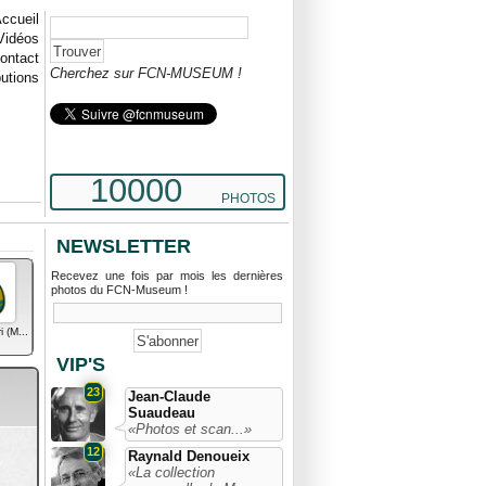
ccueil
Vidéos
ontact
Cherchez sur FCN-MUSEUM !
butions
10000
PHOTOS
NEWSLETTER
Recevez une fois par mois les dernières
photos du FCN-Museum !
 (M...
VIP'S
23
Jean-Claude
Suaudeau
«Photos et scan...»
12
Raynald Denoueix
«La collection