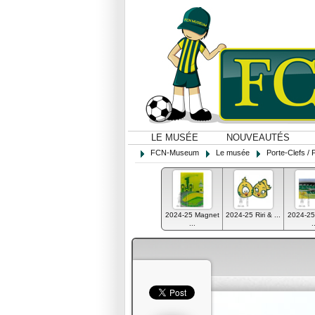
LE MUSÉE
NOUVEAUTÉS
FCN-Museum
Le musée
Porte-Clefs / 
2024-25 Magnet
2024-25 Riri & ...
2024-25
...
.