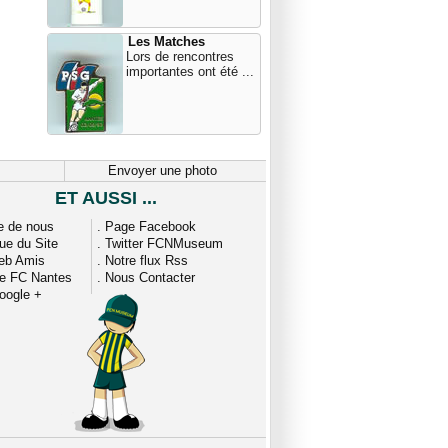
Les Matches
Lors de rencontres
importantes ont été ...
Envoyer une photo
ET AUSSI ...
e de nous
.
Page Facebook
que du Site
.
Twitter FCNMuseum
eb Amis
.
Notre flux Rss
ue FC Nantes
.
Nous Contacter
oogle +