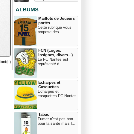
ALBUMS
Maillots de Joueurs
portés
Cette rubrique vous
propose des...
FCN (Logos,
Insignes, divers...)
Le FC Nantes est
ant(s)
représenté d...
Echarpes et
Casquettes
Echarpes et
casquettes FC Nantes
Tabac
Fumer n'est pas bon
pour la santé mais l...