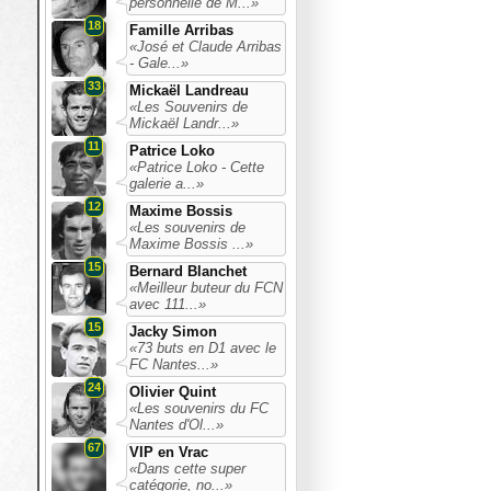
personnelle de M...»
18
Famille Arribas
«José et Claude Arribas
- Gale...»
33
Mickaël Landreau
«Les Souvenirs de
Mickaël Landr...»
11
Patrice Loko
«Patrice Loko - Cette
galerie a...»
12
Maxime Bossis
«Les souvenirs de
Maxime Bossis ...»
15
Bernard Blanchet
«Meilleur buteur du FCN
avec 111...»
15
Jacky Simon
«73 buts en D1 avec le
FC Nantes...»
24
Olivier Quint
«Les souvenirs du FC
Nantes d'Ol...»
67
VIP en Vrac
«Dans cette super
catégorie, no...»