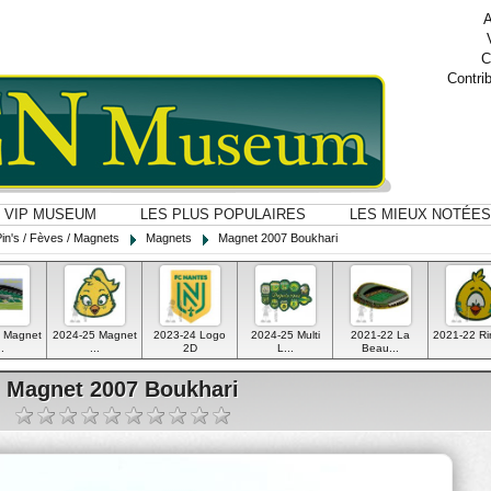
A
C
Contri
VIP MUSEUM
LES PLUS POPULAIRES
LES MIEUX NOTÉES
Pin's / Fèves / Magnets
Magnets
Magnet 2007 Boukhari
 Magnet
2024-25 Magnet
2023-24 Logo
2024-25 Multi
2021-22 La
2021-22 Riri
..
...
2D
L...
Beau...
Magnet 2007 Boukhari