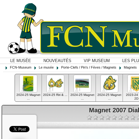
LE MUSÉE
NOUVEAUTÉS
VIP MUSEUM
LES PL
FCN-Museum
Le musée
Porte-Clefs / Pin's / Fèves / Magnets
Magnets
2024-25 Magnet
2024-25 Riri & ...
2024-25 Magnet
2024-25 Magnet
2023-24
...
...
...
2D
Magnet 2007 Dial