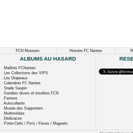
FCN Museum
Histoire FC Nantes
R
ALBUMS AU HASARD
RES
.
Maillots FCNantes
.
Les Collections des VIPS
.
Les Drapeaux
.
Calendrier FC Nantes
.
Stade Saupin
.
Goodies divers et insolites FCN
.
Fanions
.
Autocollants
.
Musée des Supporters
.
Multimédias
.
Dédicaces
.
Porte-Clefs / Pin's / Fèves / Magnets