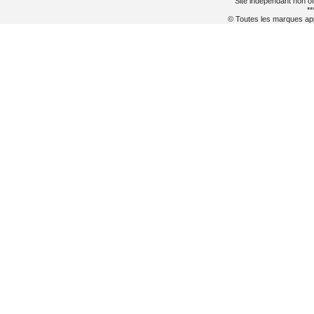
Site indépendant non of
**
© Toutes les marques appa