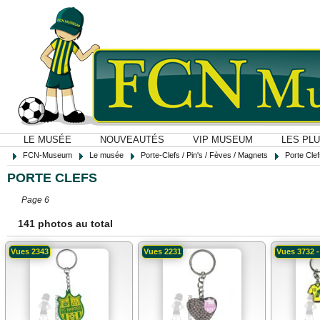
LE MUSÉE
NOUVEAUTÉS
VIP MUSEUM
LES PL
FCN-Museum
Le musée
Porte-Clefs / Pin's / Fèves / Magnets
Porte Cle
PORTE CLEFS
Page 6
141 photos au total
Vues 2343
Vues 2231
Vues 3732 -