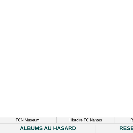
FCN Museum
Histoire FC Nantes
R
ALBUMS AU HASARD
RES