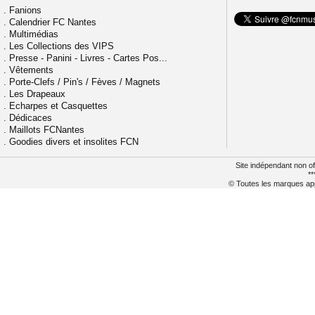
.
Fanions
.
Calendrier FC Nantes
.
Multimédias
.
Les Collections des VIPS
.
Presse - Panini - Livres - Cartes Pos...
.
Vêtements
.
Porte-Clefs / Pin's / Fèves / Magnets
.
Les Drapeaux
.
Echarpes et Casquettes
.
Dédicaces
.
Maillots FCNantes
.
Goodies divers et insolites FCN
Site indépendant non of
**
© Toutes les marques appa