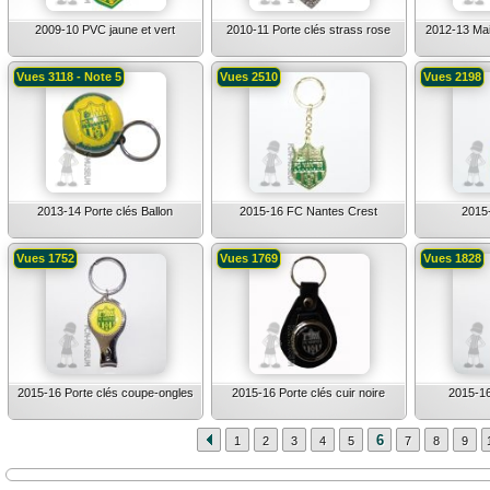
2009-10 PVC jaune et vert
2010-11 Porte clés strass rose
2012-13 Mai
Vues 3118 - Note 5
Vues 2510
Vues 2198
2013-14 Porte clés Ballon
2015-16 FC Nantes Crest
2015
Vues 1752
Vues 1769
Vues 1828
2015-16 Porte clés coupe-ongles
2015-16 Porte clés cuir noire
2015-16
6
1
2
3
4
5
7
8
9