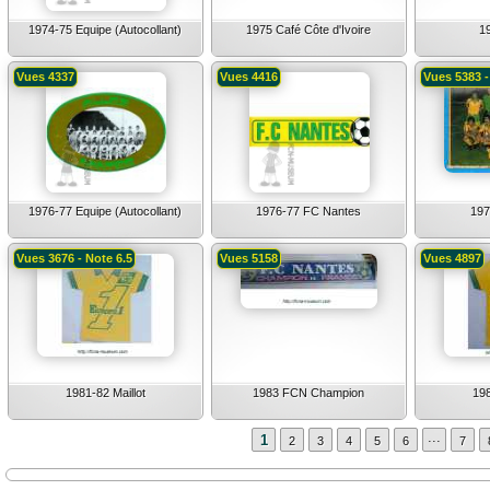
1974-75 Equipe (Autocollant)
1975 Café Côte d'Ivoire
1
Vues 4337
Vues 4416
Vues 5383 -
1976-77 Equipe (Autocollant)
1976-77 FC Nantes
197
Vues 3676 - Note 6.5
Vues 5158
Vues 4897
1981-82 Maillot
1983 FCN Champion
198
...
1
2
3
4
5
6
7