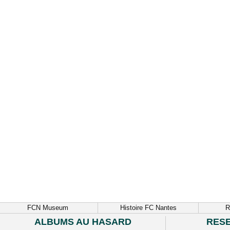
FCN Museum
Histoire FC Nantes
R
ALBUMS AU HASARD
RES