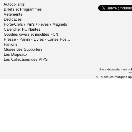
.
Autocollants
.
Billets et Programmes
.
Vêtements
.
Dédicaces
.
Porte-Clefs / Pin's / Fèves / Magnets
.
Calendrier FC Nantes
.
Goodies divers et insolites FCN
.
Presse - Panini - Livres - Cartes Pos...
.
Fanions
.
Musée des Supporters
.
Les Drapeaux
.
Les Collections des VIPS
Site indépendant non of
**
© Toutes les marques appa