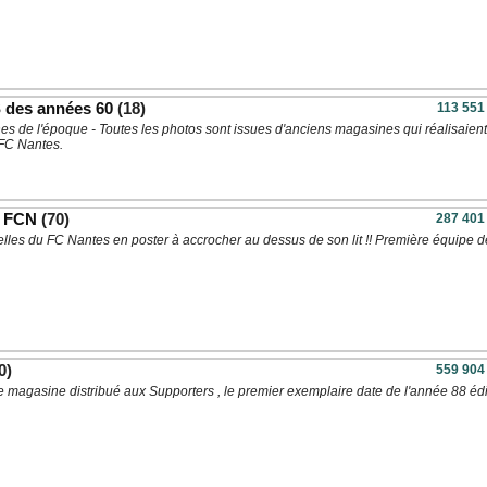
des années 60
(18)
113 551
s de l'époque - Toutes les photos sont issues d'anciens magasines qui réalisaien
 FC Nantes.
e FCN
(70)
287 401
ielles du FC Nantes en poster à accrocher au dessus de son lit !! Première équipe d
0)
559 904
e magasine distribué aux Supporters , le premier exemplaire date de l'année 88 édi