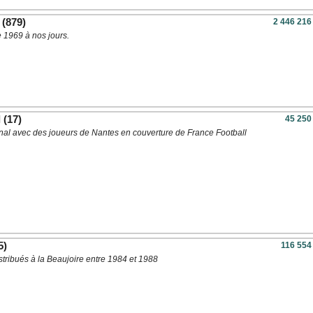
(879)
2 446 216
 1969 à nos jours.
l
(17)
45 250
al avec des joueurs de Nantes en couverture de France Football
5)
116 554
tribués à la Beaujoire entre 1984 et 1988