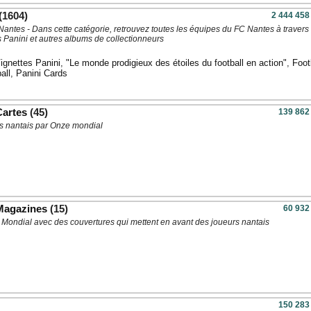
(1604)
2 444 458
antes - Dans cette catégorie, retrouvez toutes les équipes du FC Nantes à travers 
Panini et autres albums de collectionneurs
ignettes Panini
,
"Le monde prodigieux des étoiles du football en action"
,
Foot
all
,
Panini Cards
Cartes
(45)
139 862
s nantais par Onze mondial
Magazines
(15)
60 932
Mondial avec des couvertures qui mettent en avant des joueurs nantais
150 283