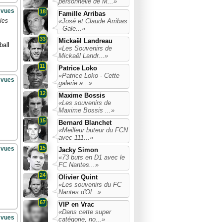
personnelle de M...»
 vues
18
Famille Arribas
«José et Claude Arribas
les
- Gale...»
33
Mickaël Landreau
ball
«Les Souvenirs de
Mickaël Landr...»
11
Patrice Loko
«Patrice Loko - Cette
 vues
galerie a...»
12
Maxime Bossis
«Les souvenirs de
Maxime Bossis ...»
15
Bernard Blanchet
«Meilleur buteur du FCN
avec 111...»
15
 vues
Jacky Simon
«73 buts en D1 avec le
FC Nantes...»
24
Olivier Quint
«Les souvenirs du FC
Nantes d'Ol...»
67
VIP en Vrac
«Dans cette super
 vues
catégorie, no...»