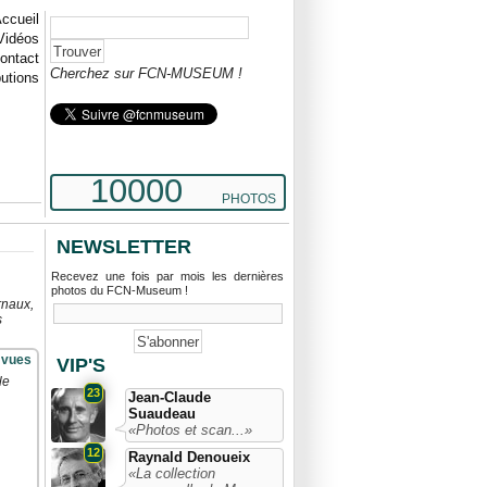
ccueil
Vidéos
ontact
Cherchez sur FCN-MUSEUM !
butions
10000
PHOTOS
NEWSLETTER
Recevez une fois par mois les dernières
photos du FCN-Museum !
rnaux,
s
 vues
VIP'S
le
23
Jean-Claude
Suaudeau
«Photos et scan...»
12
Raynald Denoueix
«La collection