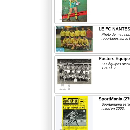
LE FC NANTES 
Photo de magazine
reportages sur le
Posters Equip
Les équipes offic
1943 à 2.....
SportMania
(27
Sportamania est l
jusqu'en 2003...