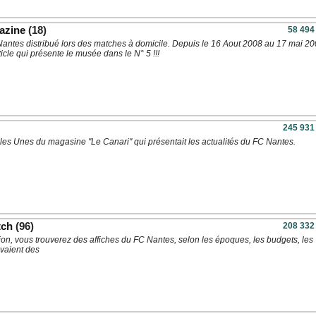
azine
(18)
58 494
ntes distribué lors des matches à domicile. Depuis le 16 Aout 2008 au 17 mai 20
cle qui présente le musée dans le N° 5 !!!
245 931
les Unes du magasine "Le Canari" qui présentait les actualités du FC Nantes.
tch
(96)
208 332
ion, vous trouverez des affiches du FC Nantes, selon les époques, les budgets, les
avaient des