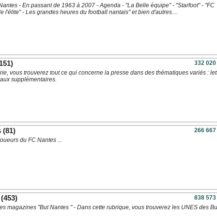
Nantes - En passant de 1963 à 2007 - Agenda - "La Belle équipe" - "Starfoot" - "FC
 l'élite" - Les grandes heures du football nantais" et bien d'autres....
151)
332 020
ie, vous trouverez tout ce qui concerne la presse dans des thématiques variés : let
naux supplémentaires.
s
(81)
266 667
joueurs du FC Nantes ...
(453)
838 573
es magazines "But Nantes " - Dans cette rubrique, vous trouverez les UNES des Bu