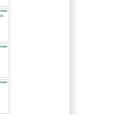
 vues
09.
 vues
 vues