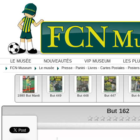
LE MUSÉE
NOUVEAUTÉS
VIP MUSEUM
LES PL
FCN-Museum
Le musée
Presse - Panini - Livres - Cartes Postales - Posters O
1980 But Mardi
But 449
But 448
But 447
But 4
But 162