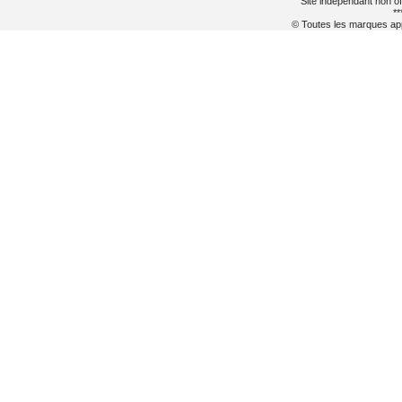
Site indépendant non of
**
© Toutes les marques appa