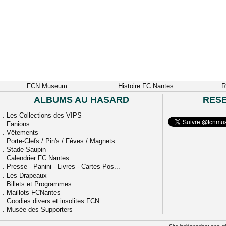
FCN Museum
Histoire FC Nantes
R
ALBUMS AU HASARD
RES
.
Les Collections des VIPS
.
Fanions
.
Vêtements
.
Porte-Clefs / Pin's / Fèves / Magnets
.
Stade Saupin
.
Calendrier FC Nantes
.
Presse - Panini - Livres - Cartes Pos...
.
Les Drapeaux
.
Billets et Programmes
.
Maillots FCNantes
.
Goodies divers et insolites FCN
.
Musée des Supporters