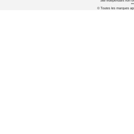
Site indépendant non of
**
© Toutes les marques appa