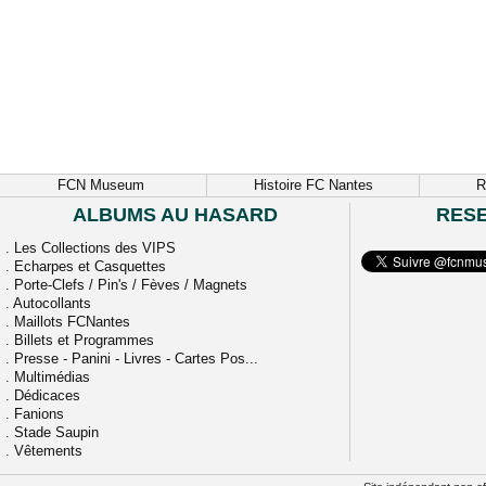
FCN Museum
Histoire FC Nantes
R
ALBUMS AU HASARD
RES
.
Les Collections des VIPS
.
Echarpes et Casquettes
.
Porte-Clefs / Pin's / Fèves / Magnets
.
Autocollants
.
Maillots FCNantes
.
Billets et Programmes
.
Presse - Panini - Livres - Cartes Pos...
.
Multimédias
.
Dédicaces
.
Fanions
.
Stade Saupin
.
Vêtements