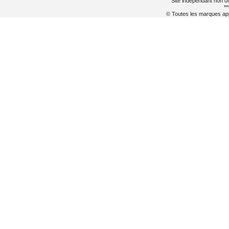
Site indépendant non of
**
© Toutes les marques appa