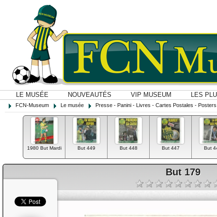
LE MUSÉE
NOUVEAUTÉS
VIP MUSEUM
LES PL
FCN-Museum
Le musée
Presse - Panini - Livres - Cartes Postales - Posters O
1980 But Mardi
But 449
But 448
But 447
But 4
But 179