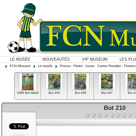
LE MUSÉE
NOUVEAUTÉS
VIP MUSEUM
LES PL
FCN-Museum
Le musée
Presse - Panini - Livres - Cartes Postales - Posters O
1980 But Mardi
But 449
But 448
But 447
But 4
But 210