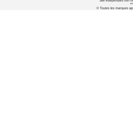
Site indépendant non of
**
© Toutes les marques appa