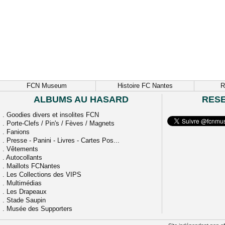
FCN Museum
Histoire FC Nantes
R
ALBUMS AU HASARD
RES
.
Goodies divers et insolites FCN
.
Porte-Clefs / Pin's / Fèves / Magnets
.
Fanions
.
Presse - Panini - Livres - Cartes Pos...
.
Vêtements
.
Autocollants
.
Maillots FCNantes
.
Les Collections des VIPS
.
Multimédias
.
Les Drapeaux
.
Stade Saupin
.
Musée des Supporters