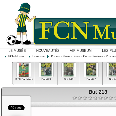
LE MUSÉE
NOUVEAUTÉS
VIP MUSEUM
LES PL
FCN-Museum
Le musée
Presse - Panini - Livres - Cartes Postales - Posters O
1980 But Mardi
But 449
But 448
But 447
But 4
But 218