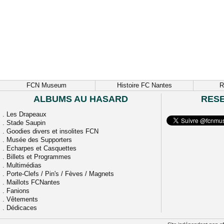
FCN Museum
Histoire FC Nantes
R
ALBUMS AU HASARD
RES
.
Les Drapeaux
.
Stade Saupin
.
Goodies divers et insolites FCN
.
Musée des Supporters
.
Echarpes et Casquettes
.
Billets et Programmes
.
Multimédias
.
Porte-Clefs / Pin's / Fèves / Magnets
.
Maillots FCNantes
.
Fanions
.
Vêtements
.
Dédicaces