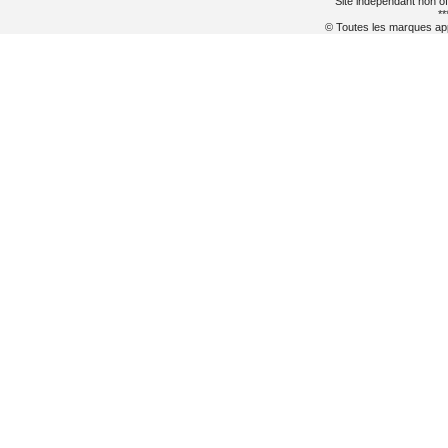
Site indépendant non of
**
© Toutes les marques appa