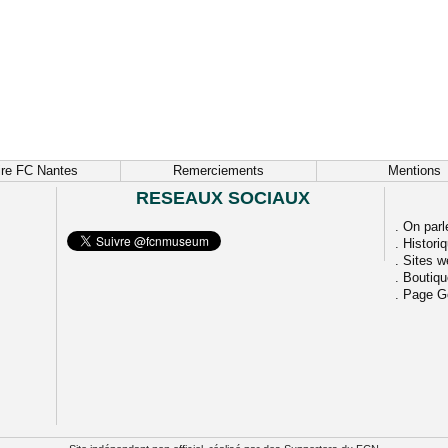
ire FC Nantes
Remerciements
Mentions
RESEAUX SOCIAUX
.
On parl
.
Histori
.
Sites w
.
Boutiq
.
Page G