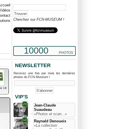
ccueil
Vidéos
ontact
Cherchez sur FCN-MUSEUM !
butions
10000
PHOTOS
NEWSLETTER
Recevez une fois par mois les dernières
photos du FCN-Museum !
re 19
VIP'S
23
Jean-Claude
Suaudeau
«Photos et scan...»
12
Raynald Denoueix
«La collection