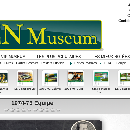
A
C
Contri
VIP MUSEUM
LES PLUS POPULAIRES
LES MIEUX NOTÉES
i - Livres - Cartes Postales - Posters Officiels...
Cartes Postales
1974-75 Equipe
Nantes
La Beaujoire 20
2000-01 31ème
1995-96 Bullit ...
Stade Marcel
La Beaujoi
...
...
Sa...
1974-75 Equipe