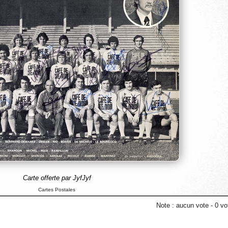
Carte offerte par JyfJyf
Cartes Postales
Note :
aucun vote
-
0
vot