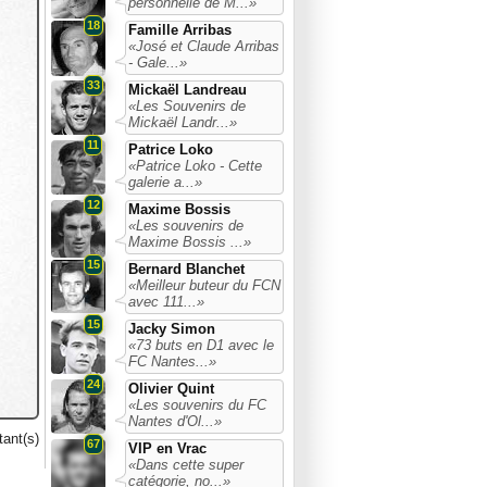
personnelle de M...»
18
Famille Arribas
«José et Claude Arribas
- Gale...»
33
Mickaël Landreau
«Les Souvenirs de
Mickaël Landr...»
11
Patrice Loko
«Patrice Loko - Cette
galerie a...»
12
Maxime Bossis
«Les souvenirs de
Maxime Bossis ...»
15
Bernard Blanchet
«Meilleur buteur du FCN
avec 111...»
15
Jacky Simon
«73 buts en D1 avec le
FC Nantes...»
24
Olivier Quint
«Les souvenirs du FC
Nantes d'Ol...»
ant(s)
67
VIP en Vrac
«Dans cette super
catégorie, no...»