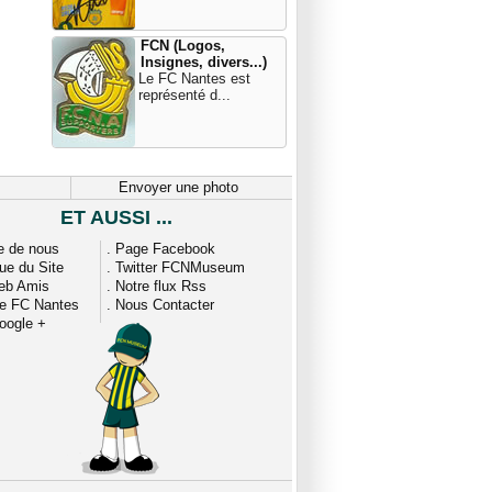
FCN (Logos,
Insignes, divers...)
Le FC Nantes est
représenté d...
Envoyer une photo
ET AUSSI ...
e de nous
.
Page Facebook
que du Site
.
Twitter FCNMuseum
eb Amis
.
Notre flux Rss
ue FC Nantes
.
Nous Contacter
oogle +