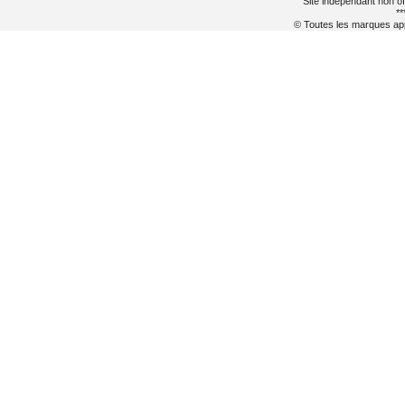
Site indépendant non of
**
© Toutes les marques appa