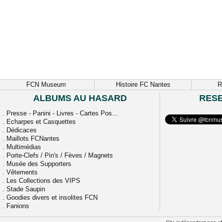
FCN Museum
Histoire FC Nantes
R
ALBUMS AU HASARD
RES
.
Presse - Panini - Livres - Cartes Pos...
.
Echarpes et Casquettes
.
Dédicaces
.
Maillots FCNantes
.
Multimédias
.
Porte-Clefs / Pin's / Fèves / Magnets
.
Musée des Supporters
.
Vêtements
.
Les Collections des VIPS
.
Stade Saupin
.
Goodies divers et insolites FCN
.
Fanions