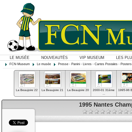
LE MUSÉE
NOUVEAUTÉS
VIP MUSEUM
LES PL
FCN-Museum
Le musée
Presse - Panini - Livres - Cartes Postales - Posters O
La Beaujoire 22
La Beaujoire 21
La Beaujoire 20
2000-01 31ème
1995-96 Bul
...
1995 Nantes Cham