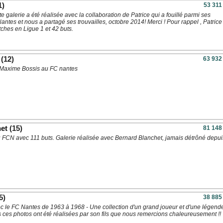
1)
53 311
te galerie a été réalisée avec la collaboration de Patrice qui a fouillé parmi ses
ntes et nous a partagé ses trouvailles, octobre 2014! Merci ! Pour rappel , Patrice
ches en Ligue 1 et 42 buts.
(12)
63 932
 Maxime Bossis au FC nantes
et
(15)
81 148
u FCN avec 111 buts. Galerie réalisée avec Bernard Blanchet, jamais détrôné depu
5)
38 885
c le FC Nantes de 1963 à 1968 - Une collection d'un grand joueur et d'une légend
 ces photos ont été réalisées par son fils que nous remercions chaleureusement !!