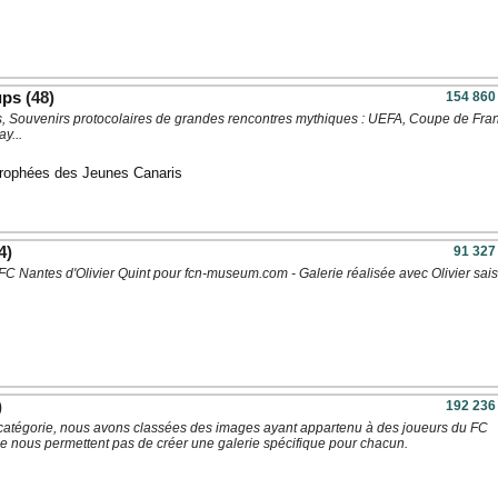
ups
(48)
154 860
 Souvenirs protocolaires de grandes rencontres mythiques : UEFA, Coupe de Fra
y...
rophées des Jeunes Canaris
4)
91 327
FC Nantes d'Olivier Quint pour fcn-museum.com - Galerie réalisée avec Olivier sai
)
192 236
catégorie, nous avons classées des images ayant appartenu à des joueurs du FC
e nous permettent pas de créer une galerie spécifique pour chacun.