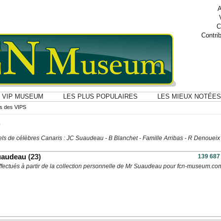
A
C
Contri
VIP MUSEUM
LES PLUS POPULAIRES
LES MIEUX NOTÉES
ns des VIPS
S
els de célèbres Canaris : JC Suaudeau - B Blanchet - Famille Arribas - R Denoueix
uaudeau
(23)
139 687
ffectués à partir de la collection personnelle de Mr Suaudeau pour fcn-museum.co