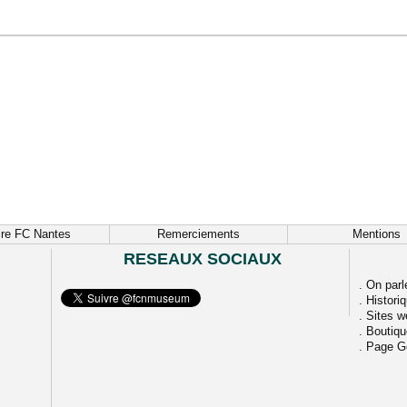
ire FC Nantes
Remerciements
Mentions
RESEAUX SOCIAUX
.
On parl
.
Histori
.
Sites w
.
Boutiq
.
Page G