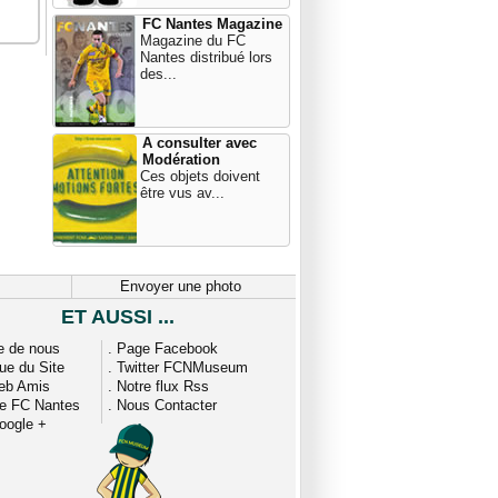
FC Nantes Magazine
Magazine du FC
Nantes distribué lors
des...
A consulter avec
Modération
Ces objets doivent
être vus av...
Envoyer une photo
ET AUSSI ...
e de nous
.
Page Facebook
que du Site
.
Twitter FCNMuseum
eb Amis
.
Notre flux Rss
ue FC Nantes
.
Nous Contacter
oogle +