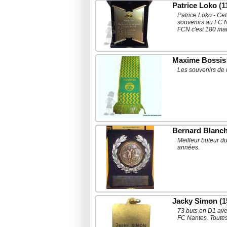
Patrice Loko
(1
Patrice Loko - Cet
souvenirs au FC Na
FCN c'est 180 mat
Maxime Bossis
Les souvenirs de
Bernard Blanch
Meilleur buteur d
années.
Jacky Simon
(1
73 buts en D1 ave
FC Nantes. Toutes