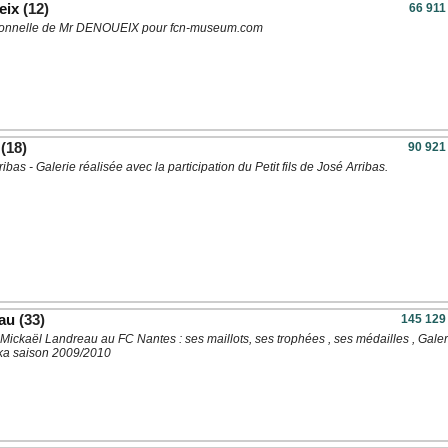
eix
(12)
66 911
rsonnelle de Mr DENOUEIX pour fcn-museum.com
(18)
90 921
ibas - Galerie réalisée avec la participation du Petit fils de José Arribas.
au
(33)
145 129
Mickaël Landreau au FC Nantes : ses maillots, ses trophées , ses médailles , Galer
cka saison 2009/2010