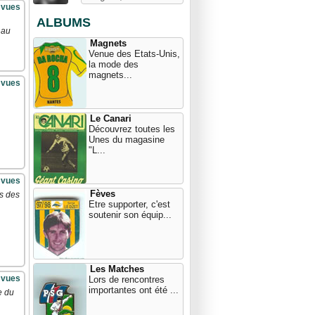
 vues
ALBUMS
 au
Magnets
Venue des Etats-Unis,
la mode des
magnets...
 vues
Le Canari
Découvrez toutes les
Unes du magasine
"L...
 vues
Fèves
is des
Etre supporter, c'est
soutenir son équip...
Les Matches
 vues
Lors de rencontres
importantes ont été ...
e du