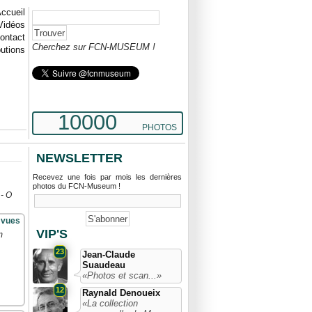
ccueil
Vidéos
ontact
Cherchez sur FCN-MUSEUM !
butions
10000
PHOTOS
NEWSLETTER
Recevez une fois par mois les dernières
photos du FCN-Museum !
 - O
 vues
VIP'S
m
23
Jean-Claude
Suaudeau
«Photos et scan...»
12
Raynald Denoueix
«La collection