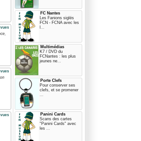
FC Nantes
Les Fanions siglés
FCN - FCNA avec les
l...
 vues
nce,
Multimédias
K7 / DVD du
FCNantes : les plus
jeunes ne...
 vues
son
Porte Clefs
Pour conserver ses
clefs, et se promener
...
Panini Cards
 vues
Scans des cartes
"Panini Cards" avec
les ...