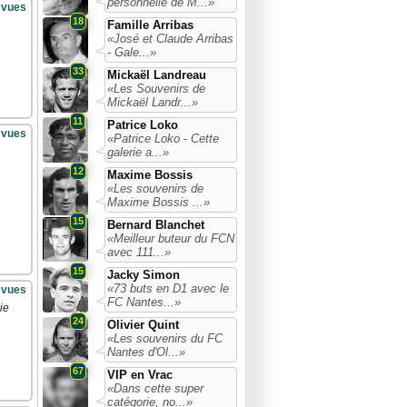
personnelle de M...»
 vues
18
Famille Arribas
«José et Claude Arribas
- Gale...»
33
Mickaël Landreau
«Les Souvenirs de
Mickaël Landr...»
11
Patrice Loko
 vues
«Patrice Loko - Cette
galerie a...»
12
Maxime Bossis
«Les souvenirs de
Maxime Bossis ...»
15
Bernard Blanchet
«Meilleur buteur du FCN
avec 111...»
15
Jacky Simon
«73 buts en D1 avec le
 vues
FC Nantes...»
ie
24
Olivier Quint
«Les souvenirs du FC
Nantes d'Ol...»
67
VIP en Vrac
«Dans cette super
catégorie, no...»