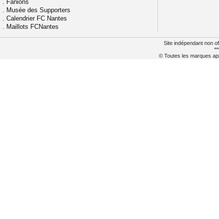
.
Fanions
.
Musée des Supporters
.
Calendrier FC Nantes
.
Maillots FCNantes
Site indépendant non of
**
© Toutes les marques appa