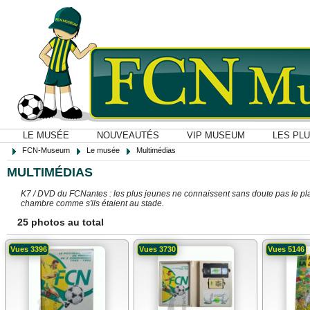
LE MUSÉE
NOUVEAUTÉS
VIP MUSEUM
LES PL
FCN-Museum
Le musée
Multimédias
MULTIMÉDIAS
K7 / DVD du FCNantes : les plus jeunes ne connaissent sans doute pas le plai
chambre comme s'ils étaient au stade.
25 photos au total
Vues 3396
Vues 3730
Vues 5146