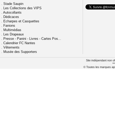
.
Stade Saupin
.
Les Collections des VIPS
.
Autocollants
.
Dédicaces
.
Echarpes et Casquettes
.
Fanions
.
Multimédias
.
Les Drapeaux
.
Presse - Panini - Livres - Cartes Pos...
.
Calendrier FC Nantes
.
Vêtements
.
Musée des Supporters
Site indépendant non of
**
© Toutes les marques appa