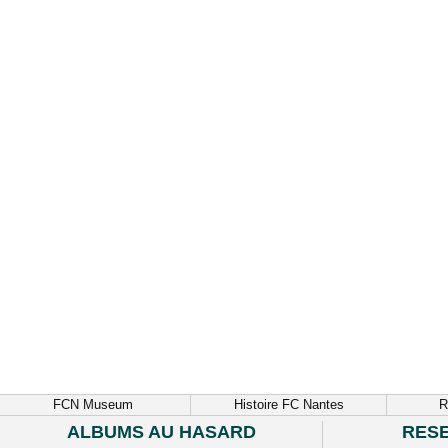
FCN Museum
Histoire FC Nantes
R
ALBUMS AU HASARD
RES