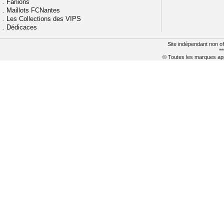
.
Fanions
.
Maillots FCNantes
.
Les Collections des VIPS
.
Dédicaces
Site indépendant non of
**
© Toutes les marques appa