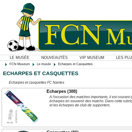
LE MUSÉE
NOUVEAUTÉS
VIP MUSEUM
LES PL
FCN-Museum
Le musée
Echarpes et Casquettes
ECHARPES ET CASQUETTES
Echarpes et casquettes FC Nantes
Echarpes
(388)
A l'occasion des matches importants, il est courant 
écharpes en souvenir des matchs. Dans cette rubriq
et les écharpes de club de supporters.