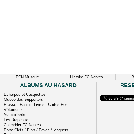
FCN Museum
Histoire FC Nantes
R
ALBUMS AU HASARD
RES
.
Echarpes et Casquettes
.
Musée des Supporters
.
Presse - Panini - Livres - Cartes Pos...
.
Vêtements
.
Autocollants
.
Les Drapeaux
.
Calendrier FC Nantes
.
Porte-Clefs / Pin's / Fèves / Magnets