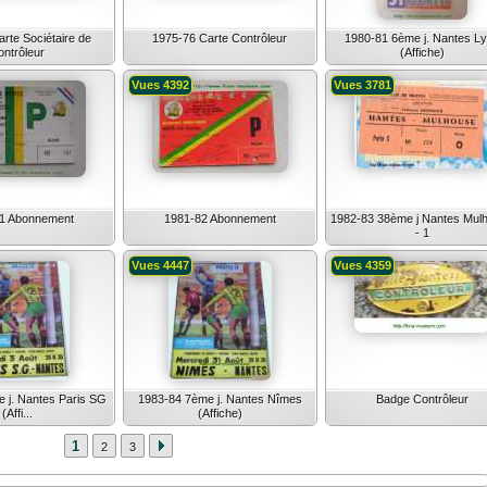
rte Sociétaire de
1975-76 Carte Contrôleur
1980-81 6ème j. Nantes L
ontrôleur
(Affiche)
Vues 4392
Vues 3781
1 Abonnement
1981-82 Abonnement
1982-83 38ème j Nantes Mul
- 1
Vues 4447
Vues 4359
 j. Nantes Paris SG
1983-84 7ème j. Nantes Nîmes
Badge Contrôleur
(Affi...
(Affiche)
1
2
3