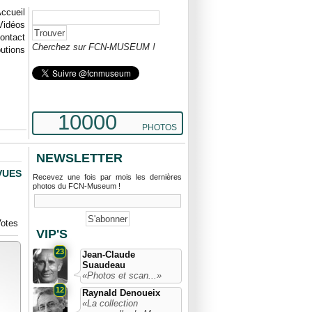
ccueil
Vidéos
ontact
Cherchez sur FCN-MUSEUM !
butions
10000
PHOTOS
NEWSLETTER
VUES
Recevez une fois par mois les dernières
photos du FCN-Museum !
otes
VIP'S
23
Jean-Claude
Suaudeau
«Photos et scan...»
12
Raynald Denoueix
«La collection