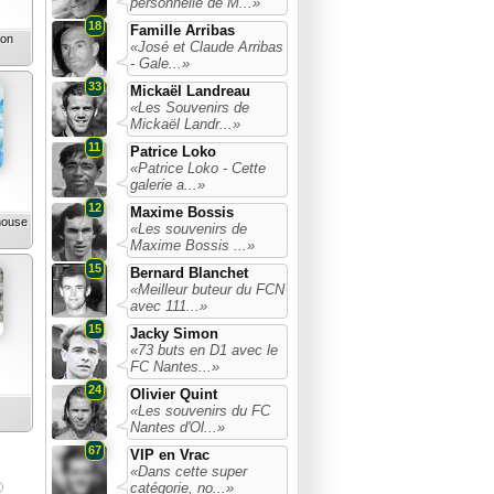
personnelle de M...»
18
Famille Arribas
yon
«José et Claude Arribas
- Gale...»
33
Mickaël Landreau
«Les Souvenirs de
Mickaël Landr...»
11
Patrice Loko
«Patrice Loko - Cette
galerie a...»
12
Maxime Bossis
house
«Les souvenirs de
Maxime Bossis ...»
15
Bernard Blanchet
«Meilleur buteur du FCN
avec 111...»
15
Jacky Simon
«73 buts en D1 avec le
FC Nantes...»
24
Olivier Quint
«Les souvenirs du FC
Nantes d'Ol...»
67
VIP en Vrac
«Dans cette super
catégorie, no...»