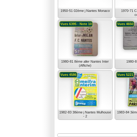
1950-51 02ème j Nantes Monaco
1970-71 Ca
c
Vues 6395 - Note 10
Vues 4650
1980-81 8ème aller Nantes Inter
1980-8
(Affiche)
Vues 4586
Vues 5221
1982-83 38ème j Nantes Mulhouse
1983-84 3ème
- 2