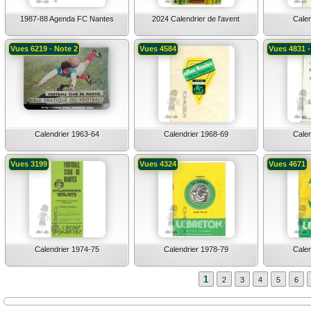
1987-88 Agenda FC Nantes
2024 Calendrier de l'avent
Calen
Vues 6219 - Note 2
Vues 4584
Vues 4831 -
Calendrier 1963-64
Calendrier 1968-69
Calen
Vues 3199
Vues 4324
Vues 4671
Calendrier 1974-75
Calendrier 1978-79
Calen
1
2
3
4
5
6