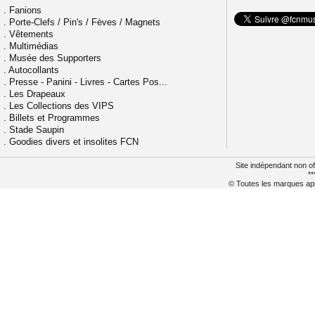
.
Fanions
.
Porte-Clefs / Pin's / Fèves / Magnets
.
Vêtements
.
Multimédias
.
Musée des Supporters
.
Autocollants
.
Presse - Panini - Livres - Cartes Pos...
.
Les Drapeaux
.
Les Collections des VIPS
.
Billets et Programmes
.
Stade Saupin
.
Goodies divers et insolites FCN
Site indépendant non of
**
© Toutes les marques appa