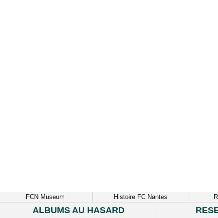
FCN Museum
Histoire FC Nantes
R
ALBUMS AU HASARD
RES