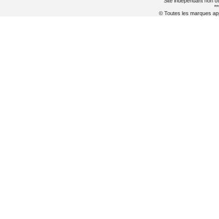
Site indépendant non of
**
© Toutes les marques appa