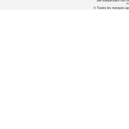
Site indépendant non of
**
© Toutes les marques appa