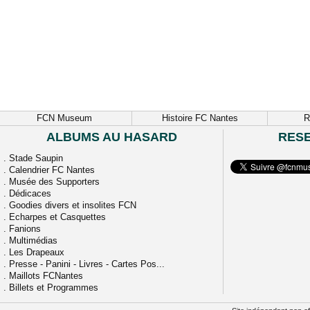
FCN Museum
Histoire FC Nantes
R
ALBUMS AU HASARD
RES
.
Stade Saupin
.
Calendrier FC Nantes
.
Musée des Supporters
.
Dédicaces
.
Goodies divers et insolites FCN
.
Echarpes et Casquettes
.
Fanions
.
Multimédias
.
Les Drapeaux
.
Presse - Panini - Livres - Cartes Pos...
.
Maillots FCNantes
.
Billets et Programmes