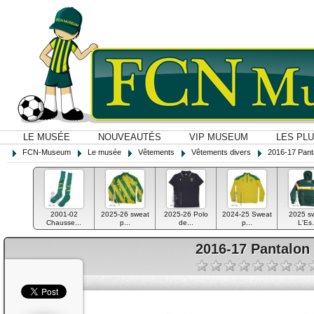
LE MUSÉE
NOUVEAUTÉS
VIP MUSEUM
LES PL
FCN-Museum
Le musée
Vêtements
Vêtements divers
2016-17 Pant
2001-02
2025-26 sweat
2025-26 Polo
2024-25 Sweat
2025 s
Chausse...
p...
de...
p...
L'Es.
2016-17 Pantalon 