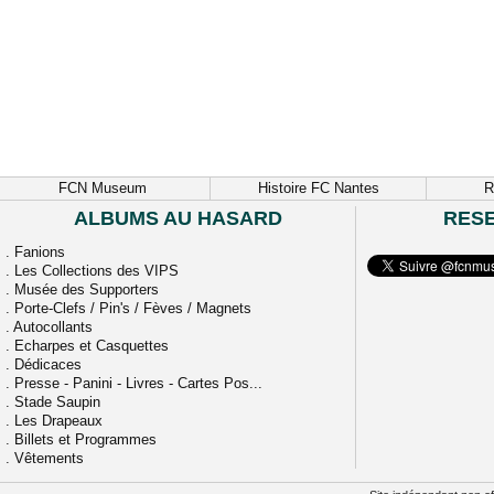
FCN Museum
Histoire FC Nantes
R
ALBUMS AU HASARD
RES
.
Fanions
.
Les Collections des VIPS
.
Musée des Supporters
.
Porte-Clefs / Pin's / Fèves / Magnets
.
Autocollants
.
Echarpes et Casquettes
.
Dédicaces
.
Presse - Panini - Livres - Cartes Pos...
.
Stade Saupin
.
Les Drapeaux
.
Billets et Programmes
.
Vêtements