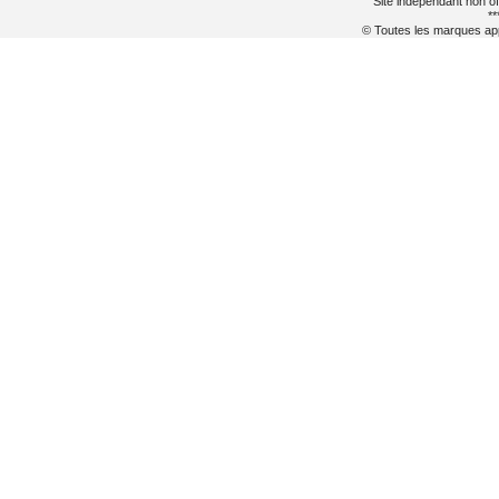
Site indépendant non of
**
© Toutes les marques appa