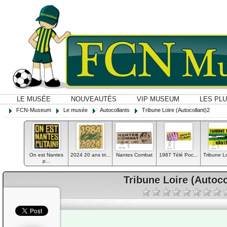
LE MUSÉE
NOUVEAUTÉS
VIP MUSEUM
LES PL
FCN-Museum
Le musée
Autocollants
Tribune Loire (Autocollant)2
On est Nantes
2024 20 ans tri...
Nantes Combat
1987 Télé Poc...
Tribune Loi
p...
Tribune Loire (Autoco