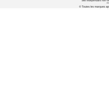
Site indépendant non of
**
© Toutes les marques appa