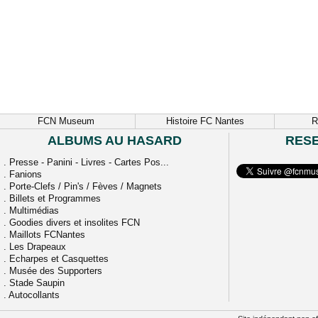
FCN Museum
Histoire FC Nantes
R
ALBUMS AU HASARD
RES
.
Presse - Panini - Livres - Cartes Pos...
.
Fanions
.
Porte-Clefs / Pin's / Fèves / Magnets
.
Billets et Programmes
.
Multimédias
.
Goodies divers et insolites FCN
.
Maillots FCNantes
.
Les Drapeaux
.
Echarpes et Casquettes
.
Musée des Supporters
.
Stade Saupin
.
Autocollants