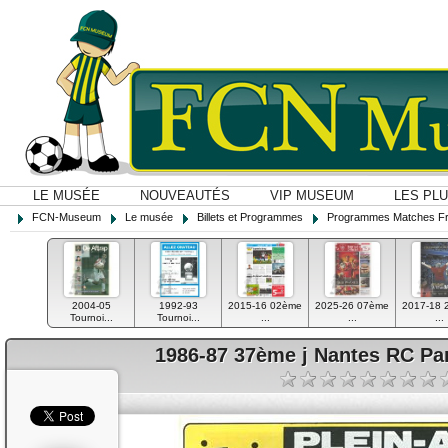
LE MUSÉE
NOUVEAUTÉS
VIP MUSEUM
LES PL
FCN-Museum
Le musée
Billets et Programmes
Programmes Matches F
2004-05
1992-93
2015-16 02ème
2025-26 07ème
2017-18 
Tournoi...
Tournoi...
...
...
...
1986-87 37ème j Nantes RC Pa